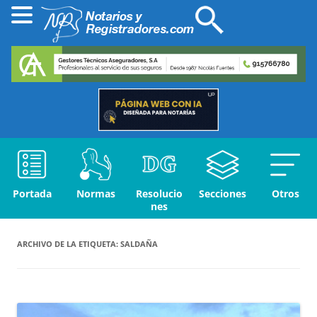
Portada
Normas
Resolucio
Secciones
Otros
nes
ARCHIVO DE LA ETIQUETA:
SALDAÑA