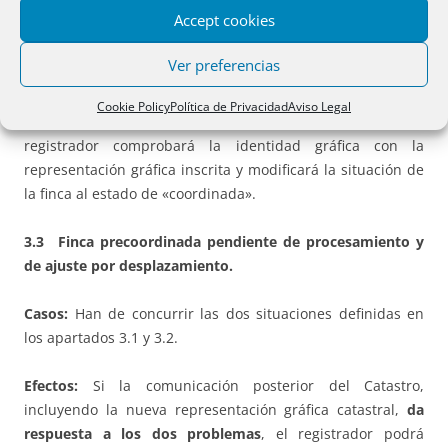
reflejándose dicho estado en el folio real y en la publicidad
Accept cookies
registral
Ver preferencias
Actuación posterior del Registrador:
Cuando el Catastro
haya comunicado al Registro la nueva representación
Cookie Policy
Política de Privacidad
Aviso Legal
gráfica y, en su caso, las nuevas referencias catastrales, el
registrador comprobará la identidad gráfica con la
representación gráfica inscrita y modificará la situación de
la finca al estado de «coordinada».
3.3 Finca precoordinada pendiente de procesamiento y
de ajuste por desplazamiento.
Casos:
Han de concurrir las dos situaciones definidas en
los apartados 3.1 y 3.2.
Efectos:
Si la comunicación posterior del Catastro,
incluyendo la nueva representación gráfica catastral,
da
respuesta a los dos problemas
, el registrador podrá