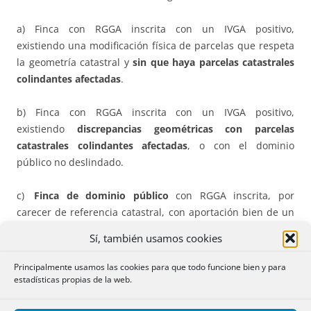
a) Finca con RGGA inscrita con un IVGA positivo,
existiendo una modificación física de parcelas que respeta
la geometría catastral y
sin que haya parcelas catastrales
colindantes afectadas
.
b) Finca con RGGA inscrita con un IVGA positivo,
existiendo
discrepancias geométricas con parcelas
catastrales colindantes afectadas
, o con el dominio
público no deslindado.
c)
Finca de dominio público
con RGGA inscrita, por
carecer de referencia catastral, con aportación bien de un
IVGA positivo o del informe positivo del Catastro previsto
Sí, también usamos cookies
en el
artículo 206 LH
.
Principalmente usamos las cookies para que todo funcione bien y para
Efectos:
La finca podrá ser considerada como
estadísticas propias de la web.
«
precoordinada
pendiente de procesamiento»,