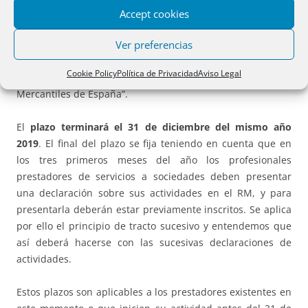
El plazo comienza el 4 de septiembre de 2019, es decir
Accept cookies
cuando se cumpla un año desde la entrada en vigor de la
Ver preferencias
DA única, pero condicionado a que “esté en
funcionamiento la aplicación informática en la sede
Cookie Policy
Política de Privacidad
Aviso Legal
electrónica del Colegio de Registradores de la Propiedad y
Mercantiles de España”.
El
plazo terminará el 31 de diciembre del mismo año
2019
. El final del plazo se fija teniendo en cuenta que en
los tres primeros meses del año los profesionales
prestadores de servicios a sociedades deben presentar
una declaración sobre sus actividades en el RM, y para
presentarla deberán estar previamente inscritos. Se aplica
por ello el principio de tracto sucesivo y entendemos que
así deberá hacerse con las sucesivas declaraciones de
actividades.
Estos plazos son aplicables a los prestadores existentes en