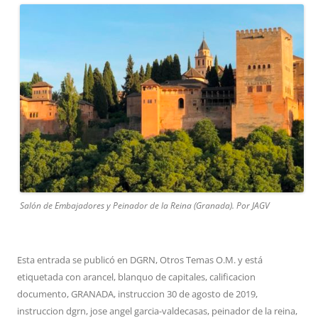
Salón de Embajadores y Peinador de la Reina (Granada). Por JAGV
Esta entrada se publicó en
DGRN
,
Otros Temas O.M.
y está
etiquetada con
arancel
,
blanquo de capitales
,
calificacion
documento
,
GRANADA
,
instruccion 30 de agosto de 2019
,
instruccion dgrn
,
jose angel garcia-valdecasas
,
peinador de la reina
,