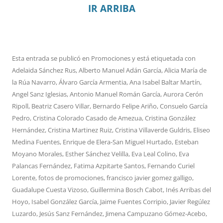
IR ARRIBA
Esta entrada se publicó en
Promociones
y está etiquetada con
Adelaida Sánchez Rus
,
Alberto Manuel Adán García
,
Alicia María de
la Rúa Navarro
,
Álvaro García Armentia
,
Ana Isabel Baltar Martín
,
Angel Sanz Iglesias
,
Antonio Manuel Román García
,
Aurora Cerón
Ripoll
,
Beatriz Casero Villar
,
Bernardo Felipe Ariño
,
Consuelo García
Pedro
,
Cristina Colorado Casado de Amezua
,
Cristina González
Hernández
,
Cristina Martinez Ruiz
,
Cristina Villaverde Guldris
,
Eliseo
Medina Fuentes
,
Enrique de Elera-San Miguel Hurtado
,
Esteban
Moyano Morales
,
Esther Sánchez Velilla
,
Eva Leal Colino
,
Eva
Palancas Fernández
,
Fatima Azpitarte Santos
,
Fernando Curiel
Lorente
,
fotos de promociones
,
francisco javier gomez galligo
,
Guadalupe Cuesta Vizoso
,
Guillermina Bosch Cabot
,
Inés Arribas del
Hoyo
,
Isabel González García
,
Jaime Fuentes Corripio
,
Javier Regúlez
Luzardo
,
Jesús Sanz Fernández
,
Jimena Campuzano Gómez-Acebo
,