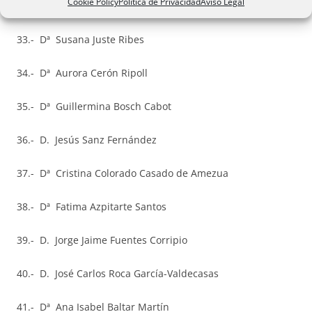
Cookie Policy
Política de Privacidad
Aviso Legal
32.- Dª María Pilar Linares González
33.- Dª Susana Juste Ribes
34.- Dª Aurora Cerón Ripoll
35.- Dª Guillermina Bosch Cabot
36.- D. Jesús Sanz Fernández
37.- Dª Cristina Colorado Casado de Amezua
38.- Dª Fatima Azpitarte Santos
39.- D. Jorge Jaime Fuentes Corripio
40.- D. José Carlos Roca García-Valdecasas
41.- Dª Ana Isabel Baltar Martín