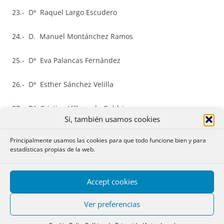
23.- Dª Raquel Largo Escudero
24.- D. Manuel Montánchez Ramos
25.- Dª Eva Palancas Fernández
26.- Dª Esther Sánchez Velilla
27.- Dª Cristina Villaverde Guldris
Sí, también usamos cookies
28.- D. Sergio Saavedra Morales
Principalmente usamos las cookies para que todo funcione bien y para
estadísticas propias de la web.
29.- Dª María Teresa Rubio Quesada
30.- D. Esteban Moyano Morales
Accept cookies
Ver preferencias
31.- Dª Guadalupe Cuesta Vizoso