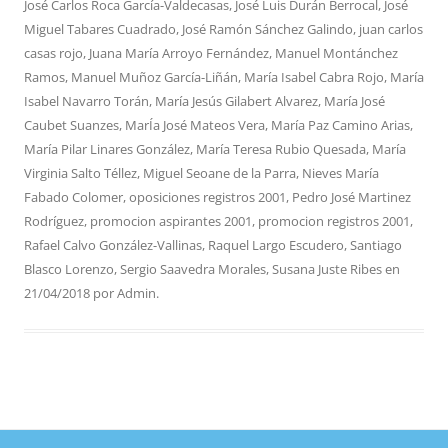
José Carlos Roca García-Valdecasas
,
José Luis Durán Berrocal
,
José
Miguel Tabares Cuadrado
,
José Ramón Sánchez Galindo
,
juan carlos
casas rojo
,
Juana María Arroyo Fernández
,
Manuel Montánchez
Ramos
,
Manuel Muñoz García-Liñán
,
María Isabel Cabra Rojo
,
María
Isabel Navarro Torán
,
María Jesús Gilabert Alvarez
,
María José
Caubet Suanzes
,
MarÍa José Mateos Vera
,
María Paz Camino Arias
,
María Pilar Linares González
,
María Teresa Rubio Quesada
,
María
Virginia Salto Téllez
,
Miguel Seoane de la Parra
,
Nieves María
Fabado Colomer
,
oposiciones registros 2001
,
Pedro José Martinez
Rodríguez
,
promocion aspirantes 2001
,
promocion registros 2001
,
Rafael Calvo González-Vallinas
,
Raquel Largo Escudero
,
Santiago
Blasco Lorenzo
,
Sergio Saavedra Morales
,
Susana Juste Ribes
en
21/04/2018
por
Admin
.