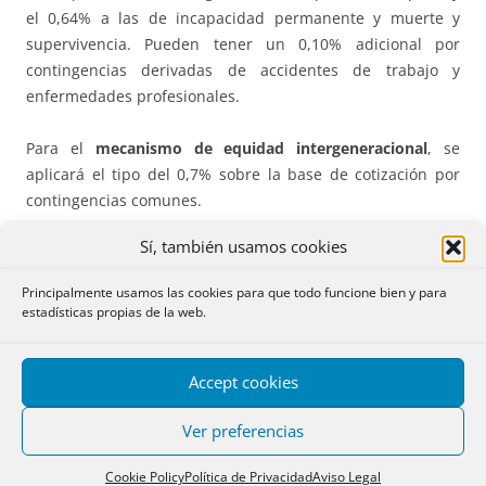
el 0,64% a las de incapacidad permanente y muerte y
supervivencia. Pueden tener un 0,10% adicional por
contingencias derivadas de accidentes de trabajo y
enfermedades profesionales.
Para el
mecanismo de equidad intergeneracional
, se
aplicará el tipo del 0,7% sobre la base de cotización por
contingencias comunes.
Sí, también usamos cookies
Ver
más contenido
en el propio
art. 16
(que trata de casos
especiales y situaciones transitorias) y artículos siguientes
Principalmente usamos las cookies para que todo funcione bien y para
(trabajadores agrarios, marinos e industria del carbón).
estadísticas propias de la web.
En el
artículo 35
se encuentran las bases y tipos de
Accept cookies
cotización por
formación profesional
,
por cese de
actividad
, y durante la situación de
incapacidad
Ver preferencias
temporal
transcurridos sesenta días.
Cookie Policy
Política de Privacidad
Aviso Legal