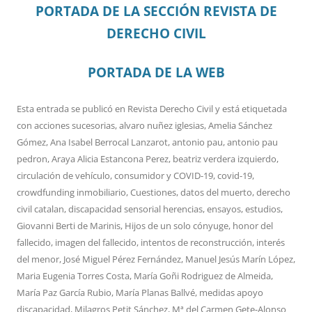
PORTADA DE LA SECCIÓN REVISTA DE
DERECHO CIVIL
PORTADA DE LA WEB
Esta entrada se publicó en
Revista Derecho Civil
y está etiquetada
con
acciones sucesorias
,
alvaro nuñez iglesias
,
Amelia Sánchez
Gómez
,
Ana Isabel Berrocal Lanzarot
,
antonio pau
,
antonio pau
pedron
,
Araya Alicia Estancona Perez
,
beatriz verdera izquierdo
,
circulación de vehículo
,
consumidor y COVID-19
,
covid-19
,
crowdfunding inmobiliario
,
Cuestiones
,
datos del muerto
,
derecho
civil catalan
,
discapacidad sensorial herencias
,
ensayos
,
estudios
,
Giovanni Berti de Marinis
,
Hijos de un solo cónyuge
,
honor del
fallecido
,
imagen del fallecido
,
intentos de reconstrucción
,
interés
del menor
,
José Miguel Pérez Fernández
,
Manuel Jesús Marín López
,
Maria Eugenia Torres Costa
,
María Goñi Rodriguez de Almeida
,
María Paz García Rubio
,
María Planas Ballvé
,
medidas apoyo
discapacidad
,
Milagros Petit Sánchez
,
Mª del Carmen Gete-Alonso