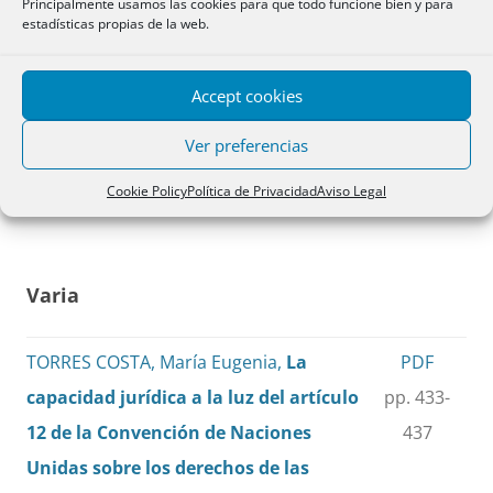
Cuestiones
Principalmente usamos las cookies para que todo funcione bien y para
estadísticas propias de la web.
Reinterpretación del concepto
PDF
Accept cookies
«circulación de vehículo» en el seguro
pp. 429-
de circulación de vehículos a motor
432
Ver preferencias
José Miguel Pérez Fernández
Cookie Policy
Política de Privacidad
Aviso Legal
Varia
TORRES COSTA, María Eugenia,
La
PDF
capacidad jurídica a la luz del artículo
pp. 433-
12 de la Convención de Naciones
437
Unidas sobre los derechos de las