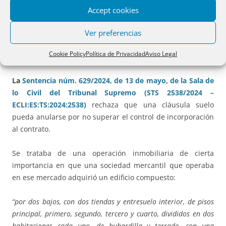
Accept cookies
Ver preferencias
2.-
CLÁUSULA SUELO VÁLIDA EN PRÉSTAMO A
Cookie Policy
Política de Privacidad
Aviso Legal
SOCIEDAD MERCANTIL
La
Sentencia núm. 629/2024, de 13 de mayo, de la Sala de
lo Civil del Tribunal Supremo (STS 2538/2024 –
ECLI:ES:TS:2024:2538)
rechaza que una cláusula suelo
pueda anularse por no superar el control de incorporación
al contrato.
Se trataba de una operación inmobiliaria de cierta
importancia en que una sociedad mercantil que operaba
en ese mercado adquirió un edificio compuesto:
“por dos bajos, con dos tiendas y entresuelo interior, de pisos
principal, primero, segundo, tercero y cuarto, divididos en dos
habitaciones cada uno, de buhardilla y terrado, con una