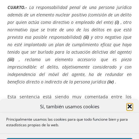
CUARTO.-
La responsabilidad penal de una persona jurídica
además de un elemento nuclear positivo (comisión de un delito
por quien actúa como directivo o empleado del ente)
(i)
, otro
normativo (que se trate de uno de los delitos en que está
prevista esa posible responsabilidad)
(ii)
y otro negativo (que
no esté implantado un plan de cumplimiento eficaz que haya
tenido que ser burlado para la actuación delictiva del agente)
(iii)
, reclama un elemento accesorio que es pieza
imprescindible: el delito, objetivamente considerado y con
independencia del móvil del agente, ha de redundar en
beneficio directo o indirecto de la persona jurídica
(iv)
.
Esta sentencia está siendo muy comentada entre los
medios que se ocupan de la jurisprudencia de la Sala
Sí, también usamos cookies
Segunda del Tribunal Supremo. No sé si tiene que ver
otras noticias de rabiosa actualidad.
Principalmente usamos las cookies para que todo funcione bien y para
estadísticas propias de la web.
27 de mayo de 2024