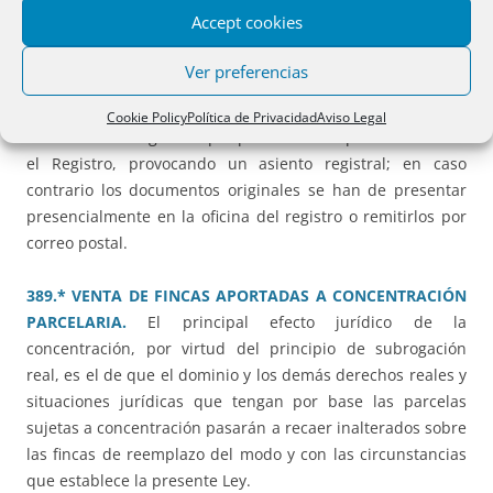
388.** DENEGACIÓN DE ASIENTO DE PRESENTACIÓN.
Accept cookies
DOCUMENTO AUTÉNTICO.
En la presentación telemática
no solo la instancia debe de contar con firma electrónica,
Ver preferencias
sino que
los documentos que la acompañen
deben de
tener un CSV para así cumplir los requisitos de identidad,
Cookie Policy
Política de Privacidad
Aviso Legal
veracidad e integridad que posibiliten su presentación en
el Registro, provocando un asiento registral; en caso
contrario los documentos originales se han de presentar
presencialmente en la oficina del registro o remitirlos por
correo postal.
389.* VENTA DE FINCAS APORTADAS A CONCENTRACIÓN
PARCELARIA.
El principal efecto jurídico de la
concentración, por virtud del principio de subrogación
real, es el de que el dominio y los demás derechos reales y
situaciones jurídicas que tengan por base las parcelas
sujetas a concentración pasarán a recaer inalterados sobre
las fincas de reemplazo del modo y con las circunstancias
que establece la presente Ley.