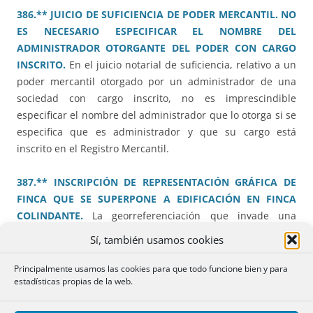
386.** JUICIO DE SUFICIENCIA DE PODER MERCANTIL. NO
ES NECESARIO ESPECIFICAR EL NOMBRE DEL
ADMINISTRADOR OTORGANTE DEL PODER CON CARGO
INSCRITO.
En el juicio notarial de suficiencia, relativo a un
poder mercantil otorgado por un administrador de una
sociedad con cargo inscrito, no es imprescindible
especificar el nombre del administrador que lo otorga si se
especifica que es administrador y que su cargo está
inscrito en el Registro Mercantil.
387.** INSCRIPCIÓN DE REPRESENTACIÓN GRÁFICA DE
FINCA QUE SE SUPERPONE A EDIFICACIÓN EN FINCA
COLINDANTE.
La georreferenciación que invade una
edificación colindante justifica las dudas de identidad,
Sí, también usamos cookies
aunque su titular registral no se haya opuesto, con
independencia de si la construcción está o no catastrada y
Principalmente usamos las cookies para que todo funcione bien y para
estadísticas propias de la web.
de si es o no legal.