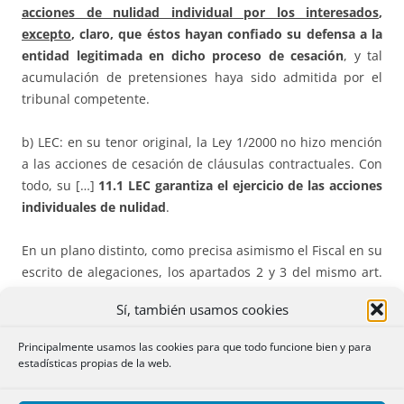
acciones de nulidad individual por los interesados
,
excepto
, claro, que éstos hayan confiado su defensa a la
entidad legitimada en dicho proceso de cesación
, y tal
acumulación de pretensiones haya sido admitida por el
tribunal competente.
b) LEC: en su tenor original, la Ley 1/2000 no hizo mención
a las acciones de cesación de cláusulas contractuales. Con
todo, su […]
11.1 LEC garantiza el ejercicio de las acciones
individuales de nulidad
.
En un plano distinto, como precisa asimismo el Fiscal en su
escrito de alegaciones, los apartados 2 y 3 del mismo art.
11 LEC regulan el
ejercicio de
acciones colectivas
para la
Sí, también usamos cookies
reclamación de daños y perjuicios causados a una
pluralidad de consumidores y usuarios
, concediendo
Principalmente usamos las cookies para que todo funcione bien y para
legitimación a las asociaciones de consumidores, a las
estadísticas propias de la web.
entidades constituidas para la defensa de los afectados, y
en su caso (si son consumidores determinados o