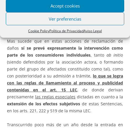
Accept cookies
determinables) al propio grupo de afectados (ente sin
personalidad jurídica que ostenta la condición de parte –
Ver preferencias
art. 6.1.7 LEC– y actúa en juicio a través de un
representante –art. 7.7–).
Cookie Policy
Política de Privacidad
Aviso Legal
Mas sucede que en estas acciones de reclamación de
daños
sí se prevé expresamente la intervención como
parte de los consumidores individuales
, tanto
ab initio
(siendo defendidos por la asociación actora, o formando
parte del grupo de afectados constituido como tal), como
con posterioridad a su admisión a trámite,
lo que se logra
con las reglas de llamamiento al proceso y publicidad
contenidas en el art. 15 LEC
, de donde derivan
precisamente
las reglas especiales
dictadas en cuanto a la
extensión de los efectos subjetivos
de estas Sentencias,
en los arts. 221, 222 y 519 de la misma LEC.
Transcurrido poco más de un año desde la entrada en