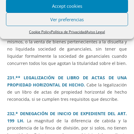
Accept cookies
230.** INSCRIPCIÓN DE COMPRAVENTA DE BIENES
Ver preferencias
GANANCIALES ESTANDO DISUELTA Y NO LIQUIDADA LA
SOCIEDAD DE GANANCIALES.
Es válida y cabe inscribir la
Cookie Policy
Política de Privacidad
Aviso Legal
adjudicación de bienes de la herencia o la venta de los
mismos, o la venta de bienes pertenecientes a la disuelta y
no liquidada sociedad de gananciales, sin tener que
liquidar formalmente la sociedad de gananciales cuando
concurren todos los que agotan la titularidad sobre el bien.
231.** LEGALIZACIÓN DE LIBRO DE ACTAS DE UNA
PROPIEDAD HORIZONTAL DE HECHO.
Cabe la legalización
de un libro de actas de propiedad horizontal de hecho
reconocida, si se cumplen tres requisitos que describe.
232.* DENEGACIÓN DE INICIO DE EXPEDIENTE DEL ART.
199 LH.
La magnitud de la diferencia de cabida y la
procedencia de la finca de división, por si solos, no tienen