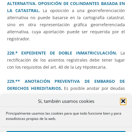
ALTERNATIVA. OPOSICIÓN DE COLINDANTES BASADA EN
LA CATASTRAL.
La oposición a una georreferenciación
alternativa no puede basarse en la cartografía catastral,
sino en otra representación gráfica georreferenciada
alternativa, cuya aportación puede ser requerida por el
registrador.
228.* EXPEDIENTE DE DOBLE INMATRICULACIÓN.
La
rectificación de los asientos registrales debe tener lugar
con los requisitos del art. 40 de la Ley Hipotecaria.
229.** ANOTACIÓN PREVENTIVA DE EMBARGO DE
DERECHOS HEREDITARIOS
.
Es posible anotar por deudas
del heredero el embargo sobre bienes inscritos a favor del
Sí, también usamos cookies
causante, en cuanto a los derechos que puedan
corresponder al heredero sobre la total masa hereditaria
Principalmente usamos las cookies para que todo funcione bien y para
de la que forma parte tal bien siempre que se acredite la
estadísticas propias de la web.
cualidad de heredero, mediante la presentación del título
sucesorio.