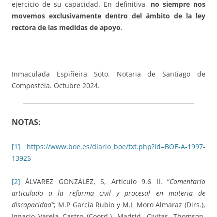
ejercicio de su capacidad. En definitiva,
no siempre nos
movemos exclusivamente dentro del ámbito de la ley
rectora de las medidas de apoyo
.
Inmaculada Espiñeira Soto. Notaria de Santiago de
Compostela. Octubre 2024.
NOTAS:
[1]
https://www.boe.es/diario_boe/txt.php?id=BOE-A-1997-
13925
[2]
ÁLVAREZ GONZÁLEZ, S, Artículo 9.6 II. “
Comentario
articulado a la reforma civil y procesal en materia de
discapacidad”
; M.P García Rubio y M.L Moro Almaraz (Dirs.),
Ignacio Varela Castro (Coord.), Madrid, Civitas, Thomson,