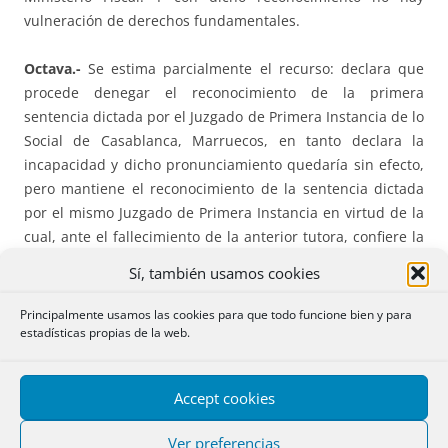
vulneración de derechos fundamentales.
Octava.-
Se estima parcialmente el recurso: declara que
procede denegar el reconocimiento de la primera
sentencia dictada por el Juzgado de Primera Instancia de lo
Social de Casablanca, Marruecos, en tanto declara la
incapacidad y dicho pronunciamiento quedaría sin efecto,
pero mantiene el reconocimiento de la sentencia dictada
por el mismo Juzgado de Primera Instancia en virtud de la
cual, ante el fallecimiento de la anterior tutora, confiere la
tutela dativa del adulto en favor de su hermana. Se
Sí, también usamos cookies
reconoce dicha resolución declarando que,
en lugar de la
tutela, corresponde a la hermana la asistencia
Principalmente usamos las cookies para que todo funcione bien y para
representativa del adulto
(su hermano) en todos los
estadísticas propias de la web.
ámbitos de su vida y con facultades representativas, hasta
que sea sustituida o modificada por la resolución que se
Accept cookies
dicte el procedimiento instando por la Fiscalía.
Ver preferencias