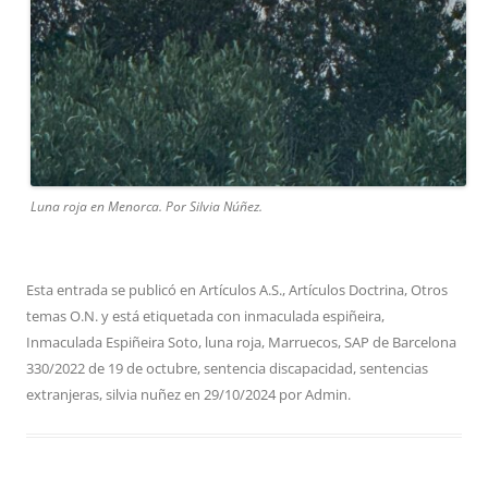
Luna roja en Menorca. Por Silvia Núñez.
Esta entrada se publicó en
Artículos A.S.
,
Artículos Doctrina
,
Otros
temas O.N.
y está etiquetada con
inmaculada espiñeira
,
Inmaculada Espiñeira Soto
,
luna roja
,
Marruecos
,
SAP de Barcelona
330/2022 de 19 de octubre
,
sentencia discapacidad
,
sentencias
extranjeras
,
silvia nuñez
en
29/10/2024
por
Admin
.