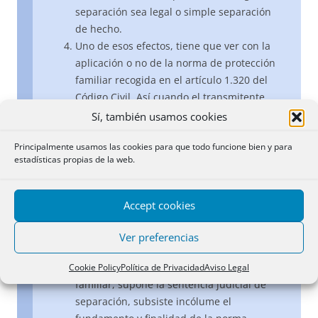
separación sea legal o simple separación
de hecho.
Uno de esos efectos, tiene que ver con la
aplicación o no de la norma de protección
familiar recogida en el artículo 1.320 del
Código Civil. Así cuando el transmitente
está separado legal o judicialmente (al
Sí, también usamos cookies
igual que ocurriría si fuera soltero, viudo o
Principalmente usamos las cookies para que todo funcione bien y para
divorciado) no puede recabarse del mismo
estadísticas propias de la web.
manifestación alguna a los efectos
previstos en el artículo 1.320 del Código
Civil (cfr. Resolución de 6 de marzo de
Accept cookies
2004); sin embargo, no ocurre así en la
separación de hecho, en la que por no
Ver preferencias
haber tenido lugar el control y garantía que
en orden a la protección y estabilidad
Cookie Policy
Política de Privacidad
Aviso Legal
familiar, supone la sentencia judicial de
separación, subsiste incólume el