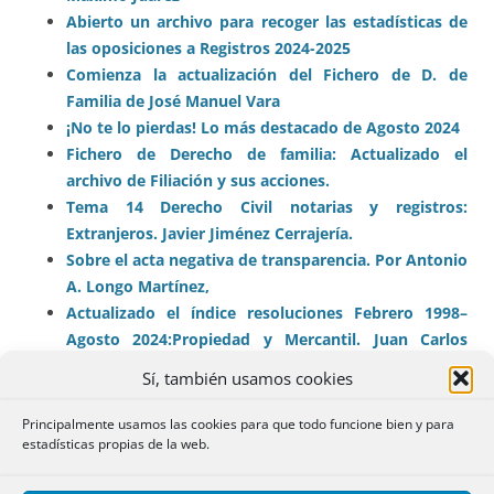
Abierto un archivo para recoger las estadísticas de
las oposiciones a Registros 2024-2025
Comienza la actualización del Fichero de D. de
Familia de José Manuel Vara
¡No te lo pierdas! Lo más destacado de Agosto 2024
Fichero de Derecho de familia: Actualizado el
archivo de Filiación y sus acciones.
Tema 14 Derecho Civil notarias y registros:
Extranjeros. Javier Jiménez Cerrajería.
Sobre el acta negativa de transparencia. Por Antonio
A. Longo Martínez,
Actualizado el índice resoluciones Febrero 1998–
Agosto 2024:
Propiedad
y Mercantil. Juan Carlos
Casas.
Sí, también usamos cookies
¿Es calificable la paridad en el Consejo de
Administración de las sociedades cotizadas?. José
Principalmente usamos las cookies para que todo funcione bien y para
estadísticas propias de la web.
Ángel García-Valdecasas.
¿Puede el aragonés menor emancipado mayor de 14