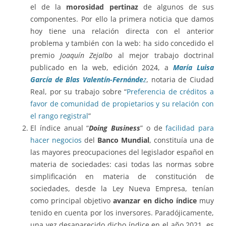
el de la
morosidad pertinaz
de algunos de sus
componentes. Por ello la primera noticia que damos
hoy tiene una relación directa con el anterior
problema y también con la web: ha sido concedido el
premio
Joaquín Zejalbo
al mejor trabajo doctrinal
publicado en la web, edición 2024, a
María Luisa
García de Blas Valentín-Fernánde
z
, notaria de Ciudad
Real, por su trabajo sobre “
Preferencia de créditos a
favor de comunidad de propietarios y su relación con
el rango registral
”
El índice anual “
Doing Business
” o de
facilidad para
hacer negocios
del
Banco Mundial
, constituía una de
las mayores preocupaciones del legislador español en
materia de sociedades: casi todas las normas sobre
simplificación en materia de constitución de
sociedades, desde la Ley Nueva Empresa, tenían
como principal objetivo
avanzar en dicho índice
muy
tenido en cuenta por los inversores. Paradójicamente,
una vez desaparecido dicho índice en el año 2021, es