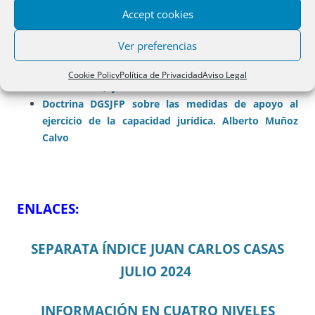
años contraer matrimonio? Alberto Domingo
Accept cookies
Castellá,
Distribución de toda la herencia en legados. Por
Ver preferencias
Antonio Ripoll Jaén
Separata del índice de resoluciones Julio 2024 (129
Cookie Policy
Política de Privacidad
Aviso Legal
resoluciones). Juan Carlos Casas.
Doctrina DGSJFP sobre las medidas de apoyo al
ejercicio de la capacidad jurídica. Alberto Muñoz
Calvo
ENLACES:
SEPARATA ÍNDICE JUAN CARLOS CASAS
JULIO 2024
INFORMACIÓN EN CUATRO NIVELES