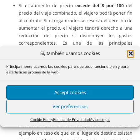
Si el aumento de precio
excede del 8 por 100
del
precio del viaje combinado, el viajero podrá poner fin
al contrato. Si el organizador se reserva el derecho de
aumentar el precio, el viajero tendrá derecho a una
reducción del precio si disminuyen los gastos
correspondientes. Es una de las principales
novedades.
Sí, también usamos cookies
Los viajeros
podrán poner fin al contrato sin pagar
ninguna penalización y obtener el reembolso
Principalmente usamos las cookies para que todo funcione bien y para
estadísticas propias de la web.
completo de todos los pagos realizados
si se modifica
sustancialmente
alguna de las principales
características de los servicios del viaje combinado.
Accept cookies
Si el empresario
responsable del viaje combinado
lo
cancela antes de su inicio
, los viajeros tendrán
Ver preferencias
derecho al reembolso de los pagos realizados y,
cuando proceda, a una compensación.
Cookie Policy
Política de Privacidad
Aviso Legal
En circunstancias inevitables y extraordinarias, por
ejemplo en caso de que en el lugar de destino existan