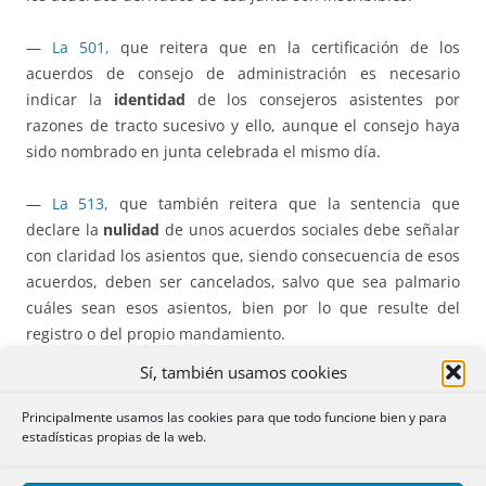
—
La 501,
que reitera que en la certificación de los
acuerdos de consejo de administración es necesario
indicar la
identidad
de los consejeros asistentes por
razones de tracto sucesivo y ello, aunque el consejo haya
sido nombrado en junta celebrada el mismo día.
—
La 513,
que también reitera que la sentencia que
declare la
nulidad
de unos acuerdos sociales debe señalar
con claridad los asientos que, siendo consecuencia de esos
acuerdos, deben ser cancelados, salvo que sea palmario
cuáles sean esos asientos, bien por lo que resulte del
registro o del propio mandamiento.
Sí, también usamos cookies
—
La 521,
que admite que, en caso de
escritura
presentada telemáticamente
, la subsanación de sus
Principalmente usamos las cookies para que todo funcione bien y para
estadísticas propias de la web.
posibles defectos se pueda hacer también en la misma
forma sin necesidad de acompañar a la subsanación la