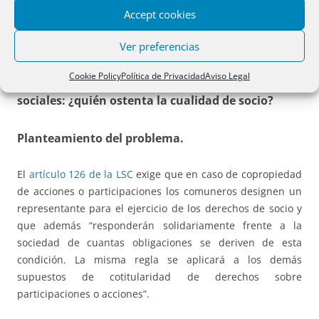
escritura presentada.
Accept cookies
CUESTIONES DE INTERÉS.
Ver preferencias
Cookie Policy
Política de Privacidad
Aviso Legal
Cotitularidad de acciones o participaciones
sociales: ¿quién ostenta la cualidad de socio?
Planteamiento del problema.
El
artículo 126 de la LSC
exige que en caso de copropiedad
de acciones o participaciones los comuneros designen un
representante para el ejercicio de los derechos de socio y
que además “responderán solidariamente frente a la
sociedad de cuantas obligaciones se deriven de esta
condición. La misma regla se aplicará a los demás
supuestos de cotitularidad de derechos sobre
participaciones o acciones”.