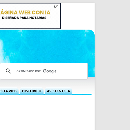
ESTA WEB
HISTÓRICO
ASISTENTE IA
A DGRN
QUÉ OFRECEMOS
 NIF
IDEARIO WEB
 LABORAL
QUIÉNES SOMOS
ÁBILES
HISTORIA