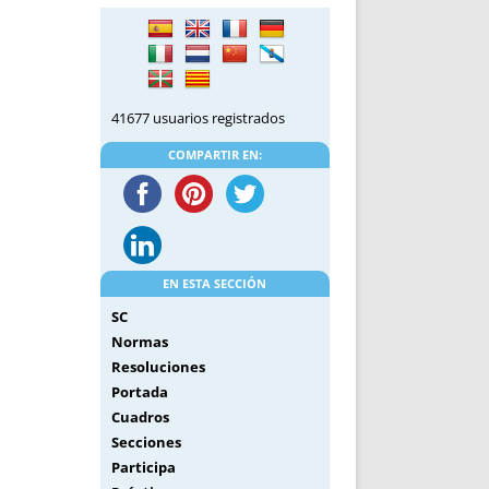
DE INICIO
PREMIO NYR
VORITOS
CONVENCIONES ANUALES
A IRPF
NUEVA ETAPA
AS
POLÍTICA DE PRIVACIDAD
41677 usuarios registrados
IJUELAS
AVISO LEGAL
POTECA
REPORTAR INCIDENCIA
COMPARTIR EN:
PERES
LOGOTIPO
CES
ENTREVISTAS
SONRISA
ENVÍA CORREO
EN ESTA SECCIÓN
CANALES DE VÍDEO
SC
Normas
Resoluciones
Portada
Cuadros
Secciones
Participa