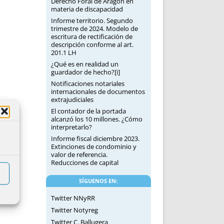
Derecho Foral de Aragón en
materia de discapacidad
Informe territorio. Segundo
trimestre de 2024. Modelo de
escritura de rectificación de
descripción conforme al art.
201.1 LH
¿Qué es en realidad un
guardador de hecho?[i]
Notificaciones notariales
internacionales de documentos
extrajudiciales
El contador de la portada
alcanzó los 10 millones. ¿Cómo
interpretarlo?
Informe fiscal diciembre 2023.
Extinciones de condominio y
valor de referencia.
Reducciones de capital
SÍGUENOS EN:
Twitter NNyRR
Twitter Notyreg
Twitter C. Ballugera