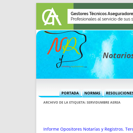
Notarios
PORTADA
NORMAS
RESOLUCIONE
MÁS USADAS (CUADRO)
INFORMES 
ARCHIVO DE LA ETIQUETA:
SERVIDUMBRE AEREA
INFORMES MENSUALES
VOCES P
MÁS DESTACADAS
VOCES M
TITULARES DESDE 2002
TITULARES
Informe Opositores Notarías y Registros. Ter