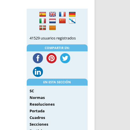
DE INICIO
PREMIO NYR
VORITOS
CONVENCIONES ANUALES
A IRPF
NUEVA ETAPA
AS
POLÍTICA DE PRIVACIDAD
IJUELAS
AVISO LEGAL
41529 usuarios registrados
POTECA
REPORTAR INCIDENCIA
PERES
LOGOTIPO
COMPARTIR EN:
CES
ENTREVISTAS
SONRISA
ENVÍA CORREO
CANALES DE VÍDEO
EN ESTA SECCIÓN
SC
Normas
Resoluciones
Portada
Cuadros
Secciones