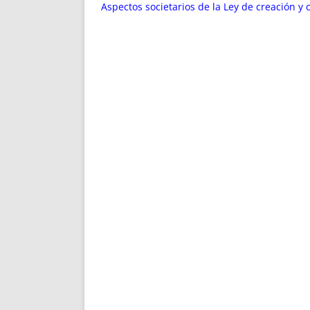
ENRIQUECIDAS
TITULARES 
Aspectos societarios de la Ley de creación y
NO DESESPERES
CAT
A MANO
SUCESIONES 
FUTURAS NORMAS
GEORREFE
ALQUILE
TRI
LH Y C
¿SABIA
FRANCI
BÚSQUED