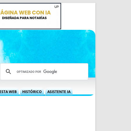
ESTA WEB
HISTÓRICO
ASISTENTE IA
A DGRN
QUÉ OFRECEMOS
 NIF
IDEARIO WEB
 LABORAL
QUIÉNES SOMOS
ÁBILES
HISTORIA