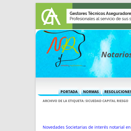
Notarios
PORTADA
NORMAS
RESOLUCIONE
MÁS USADAS (CUADRO)
INFORMES 
ARCHIVO DE LA ETIQUETA:
SICUEDAD CAPITAL RIESGO
INFORMES MENSUALES
VOCES P
MÁS DESTACADAS
VOCES M
TITULARES DESDE 2002
TITULARES
Novedades Societarias de interés notarial e