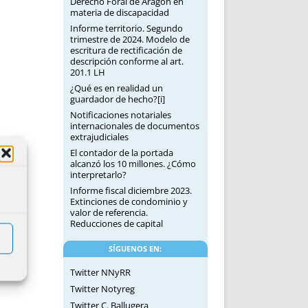
Derecho Foral de Aragón en
materia de discapacidad
Informe territorio. Segundo
trimestre de 2024. Modelo de
escritura de rectificación de
descripción conforme al art.
201.1 LH
¿Qué es en realidad un
guardador de hecho?[i]
Notificaciones notariales
internacionales de documentos
extrajudiciales
El contador de la portada
alcanzó los 10 millones. ¿Cómo
interpretarlo?
Informe fiscal diciembre 2023.
Extinciones de condominio y
valor de referencia.
Reducciones de capital
SÍGUENOS EN:
Twitter NNyRR
Twitter Notyreg
Twitter C. Ballugera