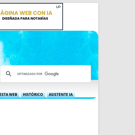
ESTA WEB
HISTÓRICO
ASISTENTE IA
A DGRN
QUÉ OFRECEMOS
 NIF
IDEARIO WEB
 LABORAL
QUIÉNES SOMOS
ÁBILES
HISTORIA