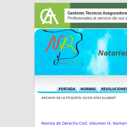
Notarios
PORTADA
NORMAS
RESOLUCIONE
MÁS USADAS (CUADRO)
INFORMES 
ARCHIVO DE LA ETIQUETA:
SILVIA DÍAZ ALABART
INFORMES MENSUALES
VOCES P
MÁS DESTACADAS
VOCES M
TITULARES DESDE 2002
TITULARES
Revista de Derecho Civil. Volumen IX. Númer