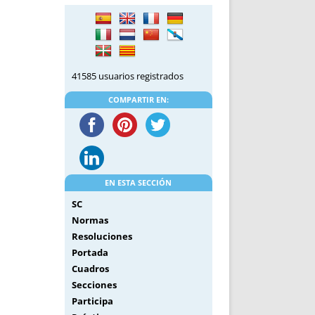
DE INICIO
PREMIO NYR
VORITOS
CONVENCIONES ANUALES
A IRPF
NUEVA ETAPA
AS
POLÍTICA DE PRIVACIDAD
41585 usuarios registrados
IJUELAS
AVISO LEGAL
POTECA
REPORTAR INCIDENCIA
COMPARTIR EN:
PERES
LOGOTIPO
CES
ENTREVISTAS
SONRISA
ENVÍA CORREO
EN ESTA SECCIÓN
CANALES DE VÍDEO
SC
Normas
Resoluciones
Portada
Cuadros
Secciones
Participa