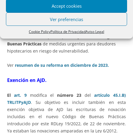
régimen sancionador
se encuentran regulados en los
Accept cookies
artículos 7 y 8
.
Ver preferencias
Ver
Resolución de 23 de noviembre de 2022
, por la que se
publica el Acuerdo del Consejo de Ministros de 22 de
Cookie Policy
Política de Privacidad
Aviso Legal
noviembre de 2022, por el que
se aprueba el Código de
Buenas Prácticas
de medidas urgentes para deudores
hipotecarios en riesgo de vulnerabilidad.
Ver
resumen de su reforma en diciembre de 2023.
Exención en AJD.
El
art. 9
modifica el
número 23
del
artículo 45.I.B)
TRLITPyAJD
. Su objetivo es incluir también en esta
exención objetiva de AJD las escrituras de novación
incluidas en el nuevo Código de Buenas Prácticas
introducido por este RDLey 19/2022, de 22 de noviembre.
Ya estaban las novaciones amparadas en la Ley 6/2012.