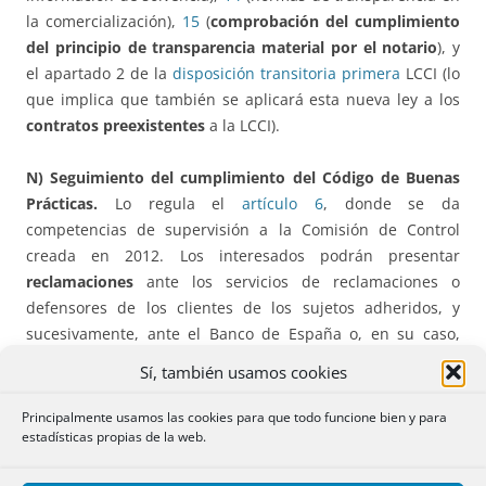
la comercialización),
15
(
comprobación del cumplimiento
del principio de transparencia material por el notario
), y
el apartado 2 de la
disposición transitoria primera
LCCI (lo
que implica que también se aplicará esta nueva ley a los
contratos preexistentes
a la LCCI).
N) Seguimiento del cumplimiento del Código de Buenas
Prácticas.
Lo regula el
artículo 6
, donde se da
competencias de supervisión a la Comisión de Control
creada en 2012. Los interesados podrán presentar
reclamaciones
ante los servicios de reclamaciones o
defensores de los clientes de los sujetos adheridos, y
sucesivamente, ante el Banco de España o, en su caso,
órgano especializado. La Comisión de control podrá
Sí, también usamos cookies
resolver consultas interpretativas sobre este Código de
Buenas Prácticas.
Principalmente usamos las cookies para que todo funcione bien y para
estadísticas propias de la web.
Ñ)
Las consecuencias de una
solicitud indebida
y el