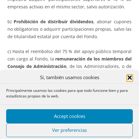
empresas activas en el mismo sector, salvo autorización.
b)
Prohibición de distribuir dividendos
, abonar cupones
no obligatorios o adquirir participaciones propias, salvo las
de titularidad estatal por cuenta del Fondo.
c) Hasta el reembolso del 75 % del apoyo público temporal
con cargo al Fondo, la
remuneración de los miembros del
Consejo de Administración
, de los Administradores, o de
quienes ostenten la máxima responsabilidad social en la
Sí, también usamos cookies
empresa, no podrá exceder de la parte fija de su
remuneración vigente al cierre del ejercicio 2019. Las
Principalmente usamos las cookies para que todo funcione bien y para
personas que adquieran las condiciones reseñadas en el
estadísticas propias de la web.
momento de la recapitalización o con posterioridad a la
misma, serán remuneradas en términos equiparables a los
Accept cookies
que ostentan similar nivel de responsabilidad. Bajo ningún
concepto se abonarán
primas
u otros elementos de
Ver preferencias
remuneración variable
o equivalentes.