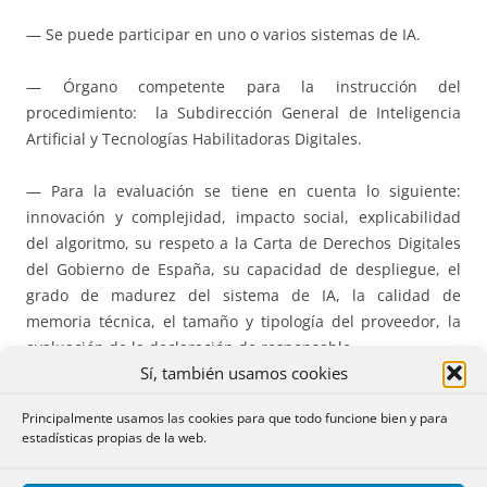
— Se puede participar en uno o varios sistemas de IA.
— Órgano competente para la instrucción del
procedimiento: la Subdirección General de Inteligencia
Artificial y Tecnologías Habilitadoras Digitales.
— Para la evaluación se tiene en cuenta lo siguiente:
innovación y complejidad, impacto social, explicabilidad
del algoritmo, su respeto a la Carta de Derechos Digitales
del Gobierno de España, su capacidad de despliegue, el
grado de madurez del sistema de IA, la calidad de
memoria técnica, el tamaño y tipología del proveedor, la
evaluación de la declaración de responsable.
Sí, también usamos cookies
— La propuesta de resolución se comunica conforme a las
Principalmente usamos las cookies para que todo funcione bien y para
normas de la LPA, Ley 39/2015. Se pueden hacer
estadísticas propias de la web.
alegaciones en el plazo de 10 días hábiles.