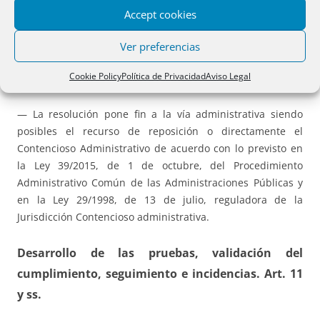
— La resolución se dicta conforme a la misma Ley citada. El
Accept cookies
órgano competentes es la Secretaría de Estado de
Digitalización e Inteligencia Artificial, que tiene un plazo
Ver preferencias
máximo de sesenta días hábiles contando desde la fecha
Cookie Policy
Política de Privacidad
Aviso Legal
de publicación de la convocatoria. El silencio es negativo.
— La resolución pone fin a la vía administrativa siendo
posibles el recurso de reposición o directamente el
Contencioso Administrativo de acuerdo con lo previsto en
la Ley 39/2015, de 1 de octubre, del Procedimiento
Administrativo Común de las Administraciones Públicas y
en la Ley 29/1998, de 13 de julio, reguladora de la
Jurisdicción Contencioso administrativa.
Desarrollo de las pruebas, validación del
cumplimiento, seguimiento e incidencias. Art. 11
y
ss.