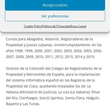
de “la doble venta”, con indicación de las orientaciones
Accept cookies
actuales en la jurisprudencia del Tribunal Supremo.
Ver preferencias
También en Cuba, ha realizado actuaciones docentes en
Cookie Policy
Política de Privacidad
Aviso Legal
Pinar del Río, Cienfuegos, Holguín y Varadero.
Cursos para Abogados, Notarios, Registradores de la
Propiedad y Jueces cubanos, ininterrumpidamente, en los
años 1998, 1999, 2000, 2001, 2002, 2003, 2004, 2005, 2006,
2007, 2008, 2009, 2010, 2011, 2012, 2013, 2014 y 2015.
Director de la Comisión del Colegio de Registradores de la
Propiedad y Mercantiles de España, para la implantación
del sistema informático español en los Registros de la
Propiedad de Cuba, quedando instalados los de: La
Habana (Ministerio de Justicia), La Lisa (La Habana), Pinar
del Río, Cienfuegos, Sancti Spiritus, Santa Clara, Holguín,
Bayamo y Las Tunas.