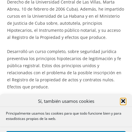
Derecho de la Universidad Central de Las Villas, Marta
Abreu, 10 de febrero de 2006 Cuba). Además, he impartido
cursos en la Universidad de La Habana y en el Ministerio
de Justicia de Cuba sobre, autotutela, principios
Hipotecarios, el Instrumento público notarial, y su acceso
al Registro de la Propiedad y efectos que produce.
Desarrolló un curso completo, sobre seguridad jurídica
preventiva los principios hipotecarios de legitimación y fe
pública registral. Estos dos principios unidos y
relacionados con el problema de la posible inscripción en
el Registro de la propiedad de actos y contratos nulos.
Efectos que produce.
Sí, también usamos cookies
Curso en La Habana sobre la problemática de los Principios
hipotecarios de rogación, publicidad, prioridad y tracto
Principalmente usamos las cookies para que todo funcione bien y para
sucesivo.
estadísticas propias de la web.
Curso también en La Habana sobre el problema patológico