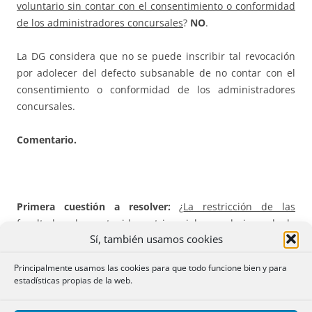
voluntario sin contar con el consentimiento o conformidad
de los administradores concursales
?
NO
.
La DG considera que no se puede inscribir tal revocación
por adolecer del defecto subsanable de no contar con el
consentimiento o conformidad de los administradores
concursales.
Comentario.
Primera cuestión a resolver:
¿
La restricción de las
facultades de contenido patrimonial que derivan de la
Sí, también usamos cookies
declaración del concurso se extienden también a la
representación voluntaria
?
SI
. Por tanto, resulta de
Principalmente usamos las cookies para que todo funcione bien y para
aplicación lo dispuesto en los arts. 40 y 48 de la Ley
estadísticas propias de la web.
Concursal: