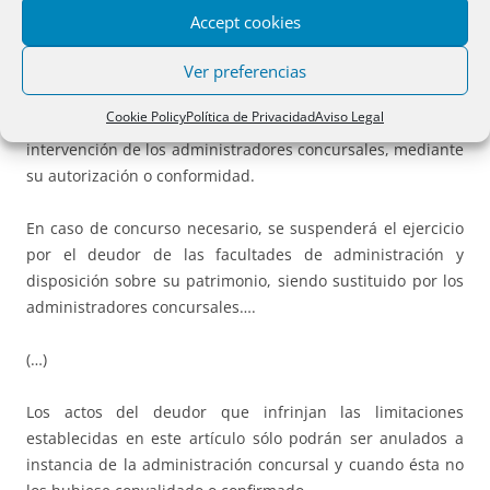
Artículo 40.
Facultades patrimoniales del deudor.
Accept cookies
Ver preferencias
En caso de concurso voluntario, el deudor conservará las
facultades de administración y disposición sobre su
Cookie Policy
Política de Privacidad
Aviso Legal
patrimonio, quedando sometido el ejercicio de éstas a la
intervención de los administradores concursales, mediante
su autorización o conformidad.
En caso de concurso necesario, se suspenderá el ejercicio
por el deudor de las facultades de administración y
disposición sobre su patrimonio, siendo sustituido por los
administradores concursales….
(…)
Los actos del deudor que infrinjan las limitaciones
establecidas en este artículo sólo podrán ser anulados a
instancia de la administración concursal y cuando ésta no