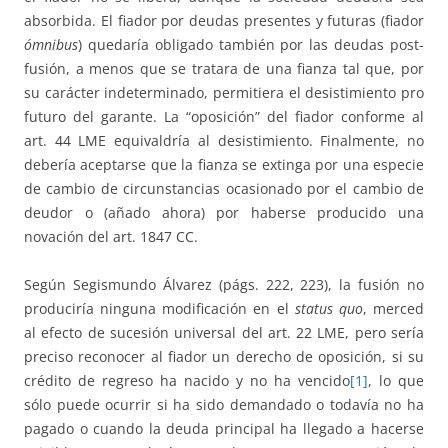
absorbida. El fiador por deudas presentes y futuras (fiador
ómnibus
) quedaría obligado también por las deudas post-
fusión, a menos que se tratara de una fianza tal que, por
su carácter indeterminado, permitiera el desistimiento pro
futuro del garante. La “oposición” del fiador conforme al
art. 44 LME equivaldría al desistimiento. Finalmente, no
debería aceptarse que la fianza se extinga por una especie
de cambio de circunstancias ocasionado por el cambio de
deudor o (añado ahora) por haberse producido una
novación del art. 1847 CC.
Según Segismundo Álvarez (págs. 222, 223), la fusión no
produciría ninguna modificación en el
status quo
, merced
al efecto de sucesión universal del art. 22 LME, pero sería
preciso reconocer al fiador un derecho de oposición, si su
crédito de regreso ha nacido y no ha vencido
[1]
, lo que
sólo puede ocurrir si ha sido demandado o todavía no ha
pagado o cuando la deuda principal ha llegado a hacerse