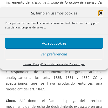
incremento del
riesgo de impago de la acción de regreso del
fiador contra el deudor fusionado o escindido.
Se pueden
Sí, también usamos cookies
hacer aquí reflexiones parecidas a las anteriores. 3) Que la
resultante de la fusión / escisión
aumente cuantitativamente
Principalmente usamos las cookies para que todo funcione bien y para
el riesgo de endeudamiento sucesivo del deudor cuando
el
estadísticas propias de la web.
acreedor dispone de una fianza
ómnibus.
También en este
caso es una pura cuestión de hecho que el aumento de
riesgo se produzca o no y que, una vez producido, se
Accept cookies
materialice o no. Como resumen de los tres casos habría
Ver preferencias
que sostener, pero sólo
ceteris paribus,
que un incremento
de riesgo
sensible
concedería al fiador un derecho a
Cookie Policy
Política de Privacidad
Aviso Legal
liberarse de esta fianza en función y cuantía
correspondiente de este aumento de riesgo; aplicaríamos
analógicamente los arts. 1835, 1851 y 1852 CC y
aceptaríamos que se haya producido entonces una
“novación” del art. 1847.
Cinco.
Allí donde el fiador disponga del precioso
mecanismo del derecho de desistimiento
pro futuro
en una