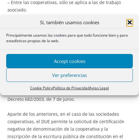
– Entre las cooperativas, sólo se aplica a las de trabajo
asociado.
Sí, también usamos cookies
– Quedan excluidos los sectores inmobiliario, financiero y
de seguros.
Principalmente usamos las cookies para que todo funcione bien y para
estadísticas propias de la web.
– En cuanto a las
sociedades civiles, cuyo objeto sea la
explotación de una actividad mercantil,
la
Accept cookies
cumplimentación del DUE no convalidará la nulidad de
éstas si se las pretende constituir por documento privado.
Ver preferencias
El DUE permite la realización electrónica de los trámites a
Cookie Policy
Política de Privacidad
Aviso Legal
que se refieren los
párrafos b) a n) del artículo 5.1
del Real
Decreto 682/2003, de 7 de junio.
Aparte de los anteriores, en el caso de las sociedades
cooperativas, el DUE permite la solicitud de certificación
negativa de denominación de la cooperativa y la
inscripción de la escritura pública de constitución en el