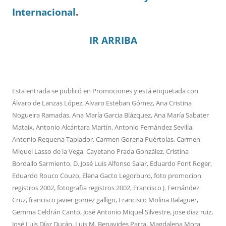
Internacional
.
IR ARRIBA
Esta entrada se publicó en
Promociones
y está etiquetada con
Álvaro de Lanzas López
,
Alvaro Esteban Gómez
,
Ana Cristina
Nogueira Ramadas
,
Ana María Garcia Blázquez
,
Ana María Sabater
Mataix
,
Antonio Alcántara Martín
,
Antonio Fernández Sevilla
,
Antonio Requena Tapiador
,
Carmen Gorena Puértolas
,
Carmen
Miquel Lasso de la Vega
,
Cayetano Prada González
,
Cristina
Bordallo Sarmiento
,
D. José Luis Alfonso Salar
,
Eduardo Font Roger
,
Eduardo Rouco Couzo
,
Elena Gacto Legorburo
,
foto promocion
registros 2002
,
fotografia registros 2002
,
Francisco J. Fernández
Cruz
,
francisco javier gomez galligo
,
Francisco Molina Balaguer
,
Gemma Celdrán Canto
,
José Antonio Miquel Silvestre
,
jose diaz ruiz
,
José Luis Díaz Durán
,
Luis M. Benavides Parra
,
Magdalena Mora