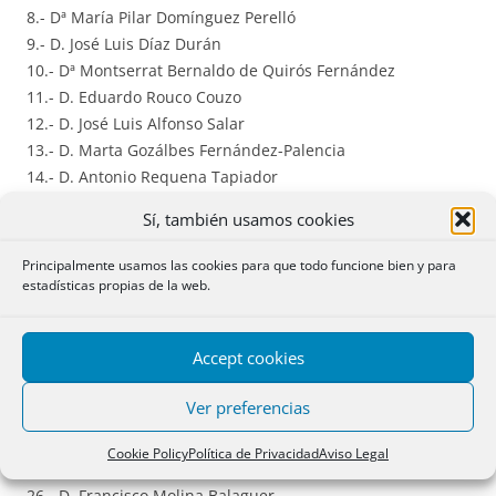
8.- Dª María Pilar Domínguez Perelló
9.- D. José Luis Díaz Durán
10.- Dª Montserrat Bernaldo de Quirós Fernández
11.- D. Eduardo Rouco Couzo
12.- D. José Luis Alfonso Salar
13.- D. Marta Gozálbes Fernández-Palencia
14.- D. Antonio Requena Tapiador
15.- Dª Rosana Archilla Andrés
Sí, también usamos cookies
16.- Dª Carmen Gorena Puértolas
17.- Dª Carmen Miquel Lasso de la Vega
Principalmente usamos las cookies para que todo funcione bien y para
18.- Dª María Jesús Franco Alonso
estadísticas propias de la web.
19.- Dª María Lorena Santamaría Ara
20.- D. Antonio Fernández Sevilla
Accept cookies
21.- D. Álvaro Esteban Gómez
22.- D. Eduardo Font Roger
Ver preferencias
23.- Dª Ana María Sabater Mataix
24.- Dª Gemma Celdrán Canto
Cookie Policy
Política de Privacidad
Aviso Legal
25.- D. Luis M. Benavides Parra
26.- D. Francisco Molina Balaguer