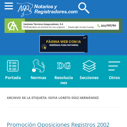
Portada
Normas
Resolucio
Secciones
Otros
nes
ARCHIVO DE LA ETIQUETA:
SOFIA LORETO DÍAZ HERNÁNDEZ
Promoción Oposiciones Registros 2002