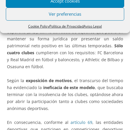
Accept cookies
La
anterior ley
exigía, para la participación en
Ver preferencias
competiciones oficiales profesionales de ámbito estatal, la
transformación de los clubes en sociedad anónima
Cookie Policy
Política de Privacidad
Aviso Legal
deportiva (SAD), con la salvedad de aquellos que pudieron
mantener su forma jurídica por presentar un saldo
patrimonial neto positivo en las últimas temporadas.
Sólo
cuatro clubes
cumplieron con los requisitos: FC Barcelona
y Real Madrid en fútbol y baloncesto, y Athletic de Bilbao y
Osasuna en fútbol.
Según la
exposición de motivos
, el transcurso del tiempo
ha evidenciado la
ineficacia de este modelo
, que buscaba
terminar con la insolvencia de los clubes, optándose ahora
por abrir la participación tanto a clubes como sociedades
anónimas deportivas.
En consecuencia, conforme al
artículo 69
, las entidades
deportivas que participen en competiciones deportivas