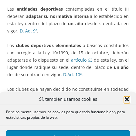
Las
entidades deportivas
contempladas en el título III
deberán
adaptar su normativa interna
a lo establecido en
esta ley dentro del plazo de
un año
desde su entrada en
vigor.
D. Ad. 9º
.
Los
clubes deportivos elementales
o básicos constituidos
con arreglo a la Ley 10/1990, de 15 de octubre, deberán
adaptarse a lo dispuesto en el
artículo 63
de esta ley, en el
lugar donde radique su sede, dentro del plazo de
un año
desde su entrada en vigor.
D.Ad. 10ª
.
Los clubes que hayan decidido no constituirse en sociedad
anónima deportiva, deberán establecer en sus estatutos
Sí, también usamos cookies
los
requisitos para ser miembro de sus juntas directivas
conforme a lo previsto en el
artículo 74
, dentro del plazo
Principalmente usamos las cookies para que todo funcione bien y para
estadísticas propias de la web.
de un año desde la entrada en vigor de esta ley.
D.Ad. 12ª
.
Sociedades anónimas deportivas.