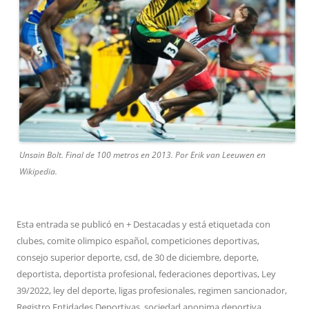
Unsain Bolt. Final de 100 metros en 2013. Por Erik van Leeuwen en
Wikipedia.
Esta entrada se publicó en
+ Destacadas
y está etiquetada con
clubes
,
comite olimpico español
,
competiciones deportivas
,
consejo superior deporte
,
csd
,
de 30 de diciembre
,
deporte
,
deportista
,
deportista profesional
,
federaciones deportivas
,
Ley
39/2022
,
ley del deporte
,
ligas profesionales
,
regimen sancionador
,
Registro Entidades Deportivas
,
sociedad anonima deportiva
,