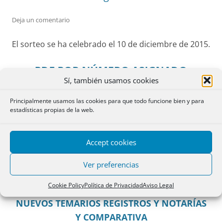
Deja un comentario
El sorteo se ha celebrado el 10 de diciembre de 2015.
PDF POR NÚMERO ASIGNADO
Sí, también usamos cookies
PDF POR ORDEN ALFABÉTICO
Principalmente usamos las cookies para que todo funcione bien y para
estadísticas propias de la web.
Accept cookies
SECCIÓN OPOSITORES
Ver preferencias
CONVOCATORIA OPOSICIÓN
Cookie Policy
Política de Privacidad
Aviso Legal
NUEVOS TEMARIOS REGISTROS Y NOTARÍAS
Y COMPARATIVA