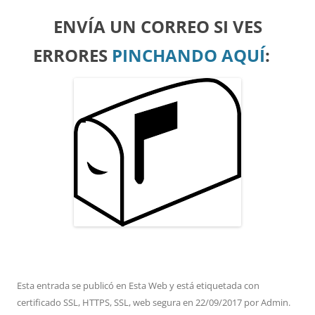
ENVÍA UN CORREO SI VES
ERRORES
PINCHANDO AQUÍ
:
Esta entrada se publicó en
Esta Web
y está etiquetada con
certificado SSL
,
HTTPS
,
SSL
,
web segura
en
22/09/2017
por
Admin
.