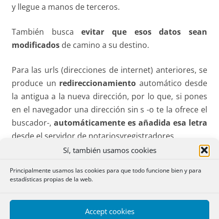
y llegue a manos de terceros.
También busca
evitar que esos datos sean
modificados
de camino a su destino.
Para las urls (direcciones de internet) anteriores, se
produce un
redireccionamiento
automático desde
la antigua a la nueva dirección, por lo que, si pones
en el navegador una dirección sin s -o te la ofrece el
buscador-,
automáticamente es añadida esa letra
desde el servidor de notariosyregistradores.
Sí, también usamos cookies
El
usuario no tiene que hacer nada
ni ha de tener
Principalmente usamos las cookies para que todo funcione bien y para
ningún tipo de certificado para navegar.
estadísticas propias de la web.
Como demostración de que es una dirección segura
Accept cookies
aparecerá un candado y la expresión
Es seguro en