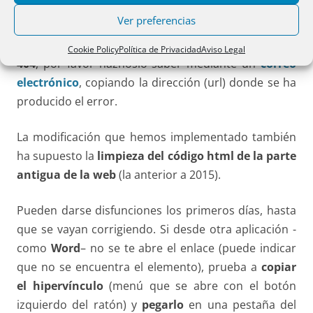
color verde.
Ver preferencias
Si encuentras problemas de errores, como
error
Cookie Policy
Política de Privacidad
Aviso Legal
404
, por favor háznoslo saber mediante un
correo
electrónico
, copiando la dirección (url) donde se ha
producido el error.
La modificación que hemos implementado también
ha supuesto la
limpieza del código html de la parte
antigua de la web
(la anterior a 2015).
Pueden darse disfunciones los primeros días, hasta
que se vayan corrigiendo. Si desde otra aplicación -
como
Word
– no se te abre el enlace (puede indicar
que no se encuentra el elemento), prueba a
copiar
el hipervínculo
(menú que se abre con el botón
izquierdo del ratón) y
pegarlo
en una pestaña del