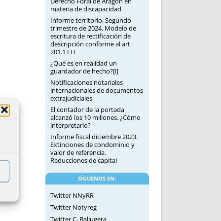
Derecho Foral de Aragón en
materia de discapacidad
Informe territorio. Segundo
trimestre de 2024. Modelo de
escritura de rectificación de
descripción conforme al art.
201.1 LH
¿Qué es en realidad un
guardador de hecho?[i]
Notificaciones notariales
internacionales de documentos
extrajudiciales
El contador de la portada
alcanzó los 10 millones. ¿Cómo
interpretarlo?
Informe fiscal diciembre 2023.
Extinciones de condominio y
valor de referencia.
Reducciones de capital
SÍGUENOS EN:
Twitter NNyRR
Twitter Notyreg
Twitter C. Ballugera