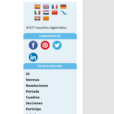
DE INICIO
PREMIO NYR
VORITOS
CONVENCIONES ANUALES
A IRPF
NUEVA ETAPA
AS
POLÍTICA DE PRIVACIDAD
41617 usuarios registrados
IJUELAS
AVISO LEGAL
POTECA
REPORTAR INCIDENCIA
COMPARTIR EN:
PERES
LOGOTIPO
CES
ENTREVISTAS
SONRISA
ENVÍA CORREO
EN ESTA SECCIÓN
CANALES DE VÍDEO
SC
Normas
Resoluciones
Portada
Cuadros
Secciones
Participa