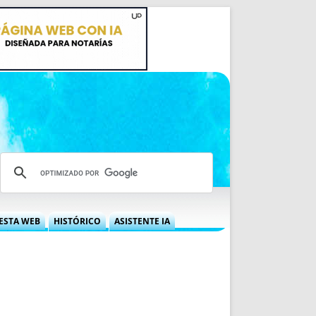
ESTA WEB
HISTÓRICO
ASISTENTE IA
A DGRN
QUÉ OFRECEMOS
 NIF
IDEARIO WEB
 LABORAL
QUIÉNES SOMOS
ÁBILES
HISTORIA