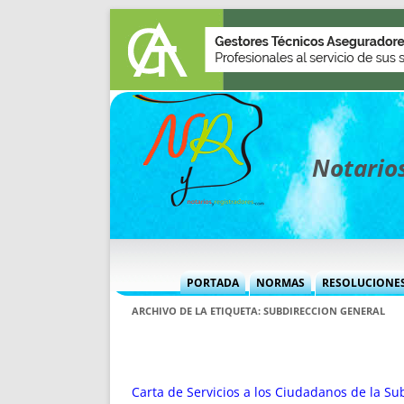
Notarios
PORTADA
NORMAS
RESOLUCIONE
MÁS USADAS (CUADRO)
INFORMES 
ARCHIVO DE LA ETIQUETA:
SUBDIRECCION GENERAL
INFORMES MENSUALES
VOCES P
MÁS DESTACADAS
VOCES M
TITULARES DESDE 2002
TITULARES
Carta de Servicios a los Ciudadanos de la Su