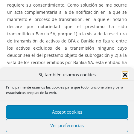
requiere su consentimiento. Como solución se me ocurre
un acta complementaria a la de notificación en la que se
manifestó el proceso de transmisión, en la que el notario
declare por notoriedad que el préstamo ha sido
transmitido a Bankia SA, porque 1) a la vista de la escritura
de transmisión de activos de BFA a Bankia no figura entre
los activos excluidos de la transmisión ninguno cuyo
deudor sea el del préstamo objeto de subrogación y 2) a la
vista de los recibos emitidos por Bankia SA, esta entidad ha
venido admitiendo los pagos de las cuotas del préstamo y
Sí, también usamos cookies
emitiendo los correspondientes recibos desde la fecha de
la escritura de segregación y transmisión de activos hasta
Principalmente usamos las cookies para que todo funcione bien y para
el momento de la subrogación. ¿Sería admisible esta
estadísticas propias de la web.
solución? ¿Existiría alguna otra?
Accept cookies
Se recuerda la STS
25 noviembre 2003
y el último inciso del
párrafo quinto del
art. 2 de la Ley 2/1994
de
Ver preferencias
subrogaciones. Por lo que resulta del acta de notificación el