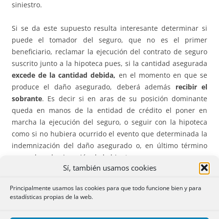
siniestro.
Si se da este supuesto resulta interesante determinar si
puede el tomador del seguro, que no es el primer
beneficiario, reclamar la ejecución del contrato de seguro
suscrito junto a la hipoteca pues, si la cantidad asegurada
excede de la cantidad debida,
en el momento en que se
produce el daño asegurado, deberá además
recibir el
sobrante
. Es decir si en aras de su posición dominante
queda en manos de la entidad de crédito el poner en
marcha la ejecución del seguro, o seguir con la hipoteca
como si no hubiera ocurrido el evento que determinada la
indemnización del daño asegurado o, en último término
proceder a la ejecución de la hipoteca.
Sí, también usamos cookies
Otro problema que plantea este tipo de seguros es el de la
Principalmente usamos las cookies para que todo funcione bien y para
declaración del asegurado acerca de su estado de salud
estadísticas propias de la web.
en el momento de la firma del crédito o préstamo
garantizado con hipoteca. Como el contrato principal es la