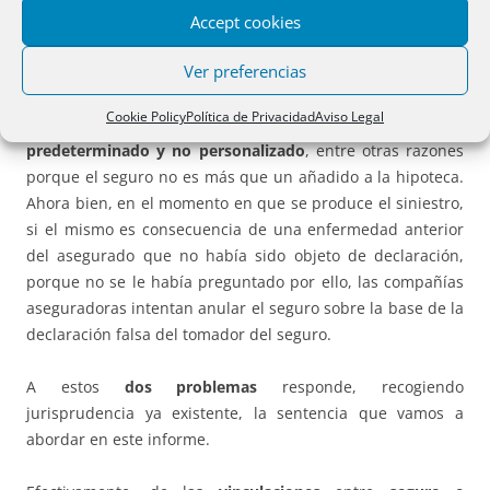
hipoteca, a los demás pactos o estipulaciones que rodean
Accept cookies
ese contrato se les suele prestar
una atención menor
y se
Ver preferencias
tiende a darles una importancia residual en la contratación
llevada a cabo. Por ello esas declaraciones de salud suelen
Cookie Policy
Política de Privacidad
Aviso Legal
ser estereotipadas, en base a un
cuestionario
predeterminado y no personalizado
, entre otras razones
porque el seguro no es más que un añadido a la hipoteca.
Ahora bien, en el momento en que se produce el siniestro,
si el mismo es consecuencia de una enfermedad anterior
del asegurado que no había sido objeto de declaración,
porque no se le había preguntado por ello, las compañías
aseguradoras intentan anular el seguro sobre la base de la
declaración falsa del tomador del seguro.
A estos
dos problemas
responde, recogiendo
jurisprudencia ya existente, la sentencia que vamos a
abordar en este informe.