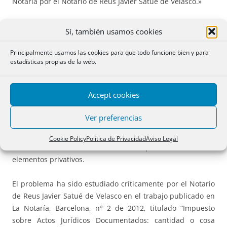
Notaría por el Notario de Reus Javier Satué de Velasco.»
En efecto, en el Informe correspondiente a marzo de 2013
Sí, también usamos cookies
escribimos lo siguiente: «“Consulta nº 332/12-de la
Dirección General de Tributos de la Generalitat de
Principalmente usamos las cookies para que todo funcione bien y para
estadísticas propias de la web.
Cataluña-de 19 de noviembre de 2012.
Tributación en AJD
de la escritura que documenta un cambio de uso, que
pasa de local a vivienda
. Para la Administración catalana
Accept cookies
no ofrece duda la tributación en AJD, citando en apoyo de
esta conclusión la Resolución del TEAC de 11 de enero de
Ver preferencias
1996, relativa a la modificación de una obra nueva y
división horizontal, y la Consulta V0148-06 referente a la
Cookie Policy
Política de Privacidad
Aviso Legal
desafectación de elementos comunes que se convierten en
elementos privativos.
El problema ha sido estudiado críticamente por el Notario
de Reus Javier Satué de Velasco en el trabajo publicado en
La Notaría, Barcelona, nº 2 de 2012, titulado “Impuesto
sobre Actos Jurídicos Documentados: cantidad o cosa