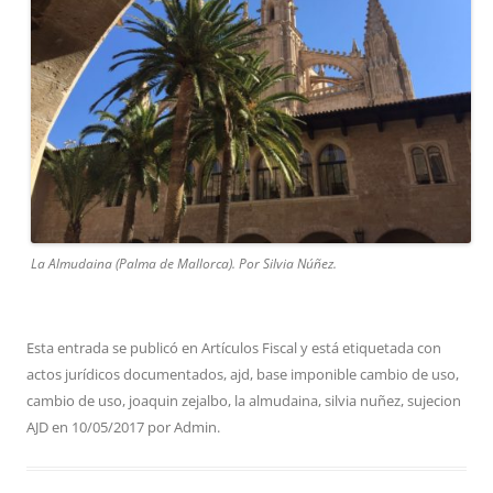
La Almudaina (Palma de Mallorca). Por Silvia Núñez.
Esta entrada se publicó en
Artículos Fiscal
y está etiquetada con
actos jurídicos documentados
,
ajd
,
base imponible cambio de uso
,
cambio de uso
,
joaquin zejalbo
,
la almudaina
,
silvia nuñez
,
sujecion
AJD
en
10/05/2017
por
Admin
.