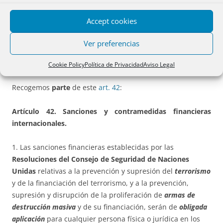
reglamentos de la Unión Europea de aplicación directa en
los países de la Unión Europea o acordadas por el Consejo
Accept cookies
de Ministros, en aplicación del
artículo 42
de la Ley
10/2010, se harán constar en los correspondientes
Ver preferencias
registros, por
nota al margen de la inscripción de dominio
,
expresando el origen y contenido de la prohibición.
Cookie Policy
Política de Privacidad
Aviso Legal
Recogemos
parte
de este
art. 42
:
Artículo 42. Sanciones y contramedidas financieras
internacionales.
1. Las sanciones financieras establecidas por las
Resoluciones del Consejo de Seguridad de Naciones
Unidas
relativas a la prevención y supresión del
terrorismo
y de la financiación del terrorismo, y a la prevención,
supresión y disrupción de la proliferación de
armas de
destrucción masiva
y de su financiación, serán de
obligada
aplicación
para cualquier persona física o jurídica en los