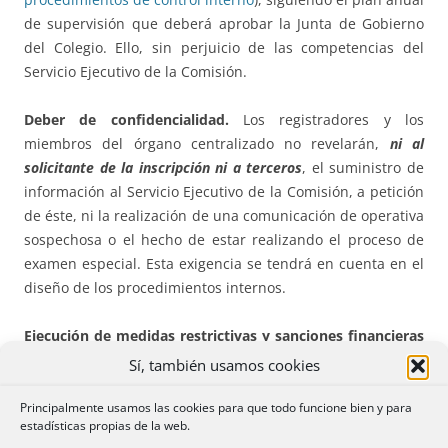
de supervisión que deberá aprobar la Junta de Gobierno
del Colegio. Ello, sin perjuicio de las competencias del
Servicio Ejecutivo de la Comisión.
Deber de confidencialidad.
Los registradores y los
miembros del órgano centralizado no revelarán,
ni al
solicitante de la inscripción ni a terceros
, el suministro de
información al Servicio Ejecutivo de la Comisión, a petición
de éste, ni la realización de una comunicación de operativa
sospechosa o el hecho de estar realizando el proceso de
examen especial. Esta exigencia se tendrá en cuenta en el
diseño de los procedimientos internos.
Ejecución de medidas restrictivas y sanciones financieras
internacionales. Art. 12
Sí, también usamos cookies
Las
prohibiciones de disponer
que afecten a bienes
Principalmente usamos las cookies para que todo funcione bien y para
estadísticas propias de la web.
muebles e inmuebles, adoptadas al amparo de