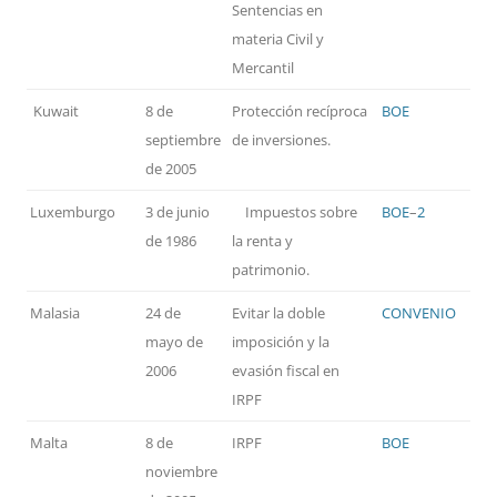
Sentencias en
materia Civil y
Mercantil
Kuwait
8 de
Protección recíproca
BOE
septiembre
de inversiones.
de 2005
Luxemburgo
3 de junio
Impuestos sobre
BOE
–
2
de 1986
la renta y
patrimonio.
Malasia
24 de
Evitar la doble
CONVENIO
mayo de
imposición y la
2006
evasión fiscal en
IRPF
Malta
8 de
IRPF
BOE
noviembre