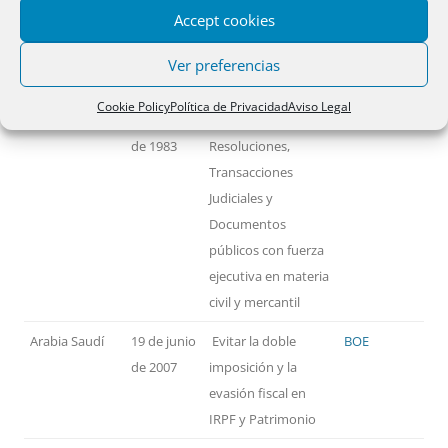
Accept cookies
PAÍSES
FECHA
MATERIA
TEXTO
Ver preferencias
Alemania
14 de
Reconocimiento y
BOE
Cookie Policy
Política de Privacidad
Aviso Legal
noviembre
ejecución de
de 1983
Resoluciones,
Transacciones
Judiciales y
Documentos
públicos con fuerza
ejecutiva en materia
civil y mercantil
Arabia Saudí
19 de junio
Evitar la doble
BOE
de 2007
imposición y la
evasión fiscal en
IRPF y Patrimonio