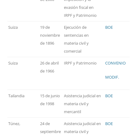
evasión fiscal en
IRPF y Patrimonio
Suiza
19 de
Ejecución de
BOE
noviembre
sentencias en
de 1896
materia civil y
comercial
Suiza
26 de abril
IRPF y Patrimonio
CONVENIO
de 1966
MODIF.
Tailandia
15 de junio
Asistencia judicial en
BOE
de 1998
materia civil y
mercantil
Túnez,
24 de
Asistencia judicial en
BOE
septiembre
materia civil y