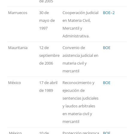
de 2005
Marruecos
30 de
Cooperación Judicial
BOE
–
2
mayo de
en Materia Civil,
1997
Mercantil y
Administrativa.
Mauritania
12 de
Convenio de
BOE
septiembre
asistencia judicial en
de 2006
materia civil y
mercantil
México
17 de abril
Reconocimiento y
BOE
de 1989
ejecución de
sentencias judiciales
y laudos arbitrales
en materia civil y
mercantil
México
10 de
Protección recíproca
BOE