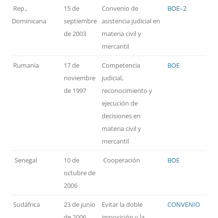
Rep.,
15 de
Convenio de
BOE
–
2
Dominicana
septiembre
asistencia judicial en
de 2003
materia civil y
mercantil
Rumania
17 de
Competencia
BOE
noviembre
judicial,
de 1997
reconocimiento y
ejecución de
decisiones en
materia civil y
mercantil
Senegal
10 de
Cooperación
BOE
octubre de
2006
Sudáfrica
23 de junio
Evitar la doble
CONVENIO
de 2006
imposición y la