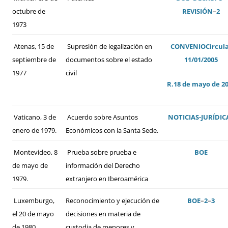
octubre de
REVISIÓN
–
2
1973
Atenas, 15 de
Supresión de legalización en
CONVENIO
Circul
septiembre de
documentos sobre el estado
11/01/2005
1977
civil
R.18 de mayo de 2
Vaticano, 3 de
Acuerdo sobre Asuntos
NOTICIAS-JURÍDIC
enero de 1979.
Económicos con la Santa Sede.
Montevideo, 8
Prueba sobre prueba e
BOE
de mayo de
información del Derecho
1979.
extranjero en Iberoamérica
Luxemburgo,
Reconocimiento y ejecución de
BOE
–
2
–
3
el 20 de mayo
decisiones en materia de
de 1980
custodia de menores y