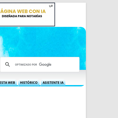
ESTA WEB
HISTÓRICO
ASISTENTE IA
A DGRN
QUÉ OFRECEMOS
 NIF
IDEARIO WEB
 LABORAL
QUIÉNES SOMOS
ÁBILES
HISTORIA