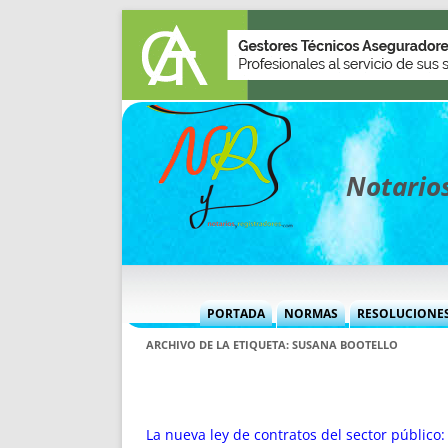
Notarios
PORTADA
NORMAS
RESOLUCIONE
MÁS USADAS (CUADRO)
INFORMES 
ARCHIVO DE LA ETIQUETA:
SUSANA BOOTELLO
INFORMES MENSUALES
VOCES P
MÁS DESTACADAS
VOCES M
TITULARES DESDE 2002
TITULARES
La nueva ley de contratos del sector público: 