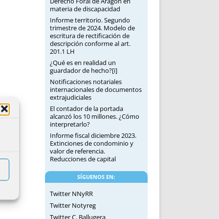
Derecho Foral de Aragón en
materia de discapacidad
Informe territorio. Segundo
trimestre de 2024. Modelo de
escritura de rectificación de
descripción conforme al art.
201.1 LH
¿Qué es en realidad un
guardador de hecho?[i]
Notificaciones notariales
internacionales de documentos
extrajudiciales
El contador de la portada
alcanzó los 10 millones. ¿Cómo
interpretarlo?
Informe fiscal diciembre 2023.
Extinciones de condominio y
valor de referencia.
Reducciones de capital
SÍGUENOS EN:
Twitter NNyRR
Twitter Notyreg
Twitter C. Ballugera