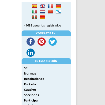
DE INICIO
PREMIO NYR
VORITOS
CONVENCIONES ANUALES
A IRPF
NUEVA ETAPA
AS
POLÍTICA DE PRIVACIDAD
41638 usuarios registrados
IJUELAS
AVISO LEGAL
POTECA
REPORTAR INCIDENCIA
COMPARTIR EN:
PERES
LOGOTIPO
CES
ENTREVISTAS
SONRISA
ENVÍA CORREO
EN ESTA SECCIÓN
CANALES DE VÍDEO
SC
Normas
Resoluciones
Portada
Cuadros
Secciones
Participa