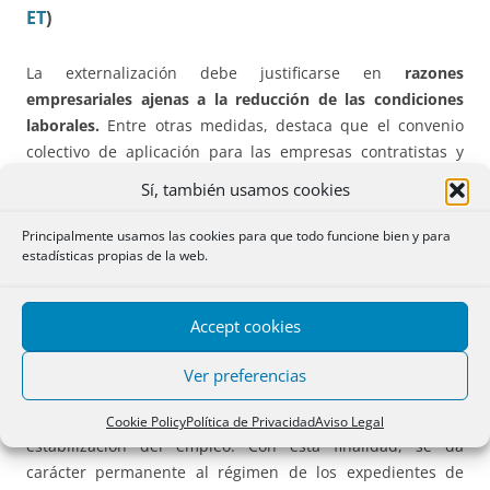
ET
)
La externalización debe justificarse en
razones
empresariales ajenas a la reducción de las condiciones
laborales.
Entre otras medidas, destaca que el convenio
colectivo de aplicación para las empresas contratistas y
subcontratistas será el del sector de la actividad
Sí, también usamos cookies
desarrollada, con independencia de si dicha actividad es o
no la actividad principal de la empresa y del convenio
Principalmente usamos las cookies para que todo funcione bien y para
estadísticas propias de la web.
particular al que esté sujeta la empresa.
5.- Reducción de jornada (
art. 47 ET
)
Accept cookies
Se intenta
facilitar el uso de los expedientes temporales
Ver preferencias
de empleo
, como fórmula prioritaria y alternativa a las
extinciones y un nuevo mecanismo de flexibilidad y
Cookie Policy
Política de Privacidad
Aviso Legal
estabilización del empleo. Con esta finalidad, se da
carácter permanente al régimen de los expedientes de