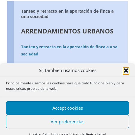
Tanteo y retracto en la aportación de finca a
una sociedad
ARRENDAMIENTOS URBANOS
Tanteo y retracto en la aportación de finca a una
sociedad
Tanteo y retracto en la aportación de finca a una
Sí, también usamos cookies
sociedad
Principalmente usamos las cookies para que todo funcione bien y para
estadísticas propias de la web.
Basándose en el carácter restrictivo con que han de
interpretarse las limitaciones de la propiedad, entre las
que se encuentran los derechos de tanteo y retracto;
Accept cookies
en la concreción del artículo 47 de la LAU a los
supuestos de venta, cesión solutoria y adjudicación por
Ver preferencias
división de cosa común; en la imposibilidad del
retrayente de subrogarse mediante una prestación que
Cookie Policy
Política de Privacidad
Aviso Legal