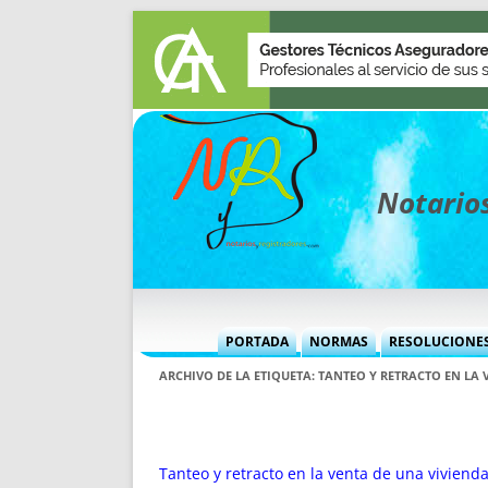
Notarios
PORTADA
NORMAS
RESOLUCIONE
MÁS USADAS (CUADRO)
INFORMES 
ARCHIVO DE LA ETIQUETA:
TANTEO Y RETRACTO EN LA
INFORMES MENSUALES
VOCES P
MÁS DESTACADAS
VOCES M
TITULARES DESDE 2002
TITULARES
Tanteo y retracto en la venta de una viviend