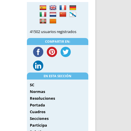
DE INICIO
PREMIO NYR
VORITOS
CONVENCIONES ANUALES
A IRPF
NUEVA ETAPA
AS
POLÍTICA DE PRIVACIDAD
41502 usuarios registrados
IJUELAS
AVISO LEGAL
POTECA
REPORTAR INCIDENCIA
COMPARTIR EN:
PERES
LOGOTIPO
CES
ENTREVISTAS
SONRISA
ENVÍA CORREO
EN ESTA SECCIÓN
CANALES DE VÍDEO
SC
Normas
Resoluciones
Portada
Cuadros
Secciones
Participa