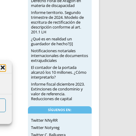
Derecho Foral de Aragón en
materia de discapacidad
Informe territorio. Segundo
trimestre de 2024. Modelo de
escritura de rectificación de
descripción conforme al art.
201.1 LH
¿Qué es en realidad un
guardador de hecho?[i]
Notificaciones notariales
internacionales de documentos
extrajudiciales
El contador de la portada
alcanzó los 10 millones. ¿Cómo
interpretarlo?
Informe fiscal diciembre 2023.
Extinciones de condominio y
valor de referencia.
Reducciones de capital
SÍGUENOS EN:
Twitter NNyRR
Twitter Notyreg
Twitter C. Ballugera