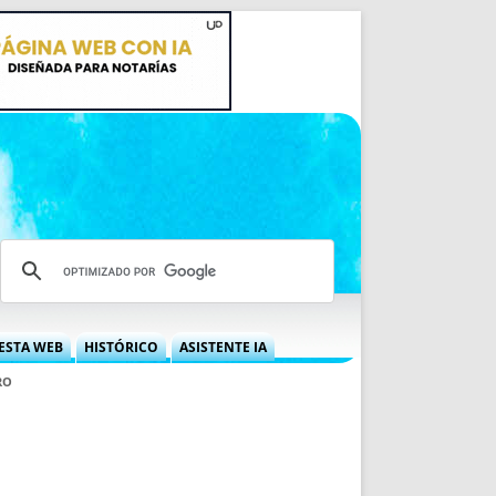
ESTA WEB
HISTÓRICO
ASISTENTE IA
A DGRN
QUÉ OFRECEMOS
RO
 NIF
IDEARIO WEB
 LABORAL
QUIÉNES SOMOS
ÁBILES
HISTORIA