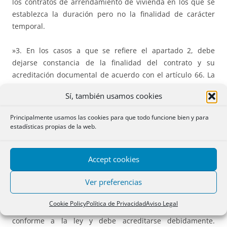
los contratos de arrendamiento de vivienda en los que se
establezca la duración pero no la finalidad de carácter
temporal.
»3. En los casos a que se refiere el apartado 2, debe
dejarse constancia de la finalidad del contrato y su
acreditación documental de acuerdo con el artículo 66. La
documentación acreditativa debe depositarse junto con la
Sí, también usamos cookies
fianza en el registro correspondiente. Se presume que el
arrendamiento tiene una finalidad de vivienda permanente
Principalmente usamos las cookies para que todo funcione bien y para
si en el registro correspondiente no consta acreditado un
estadísticas propias de la web.
uso distinto al de vivienda.
Accept cookies
»4. Se aplican las normas relativas al arrendamiento para
usos distintos al de vivienda a la vivienda que tiene una
Ver preferencias
finalidad exclusivamente recreativa, de vacaciones o de
ocio. Esta causa o finalidad debe hacerse constar en el
Cookie Policy
Política de Privacidad
Aviso Legal
contrato con aportación de la documentación específica
conforme a la ley y debe acreditarse debidamente.