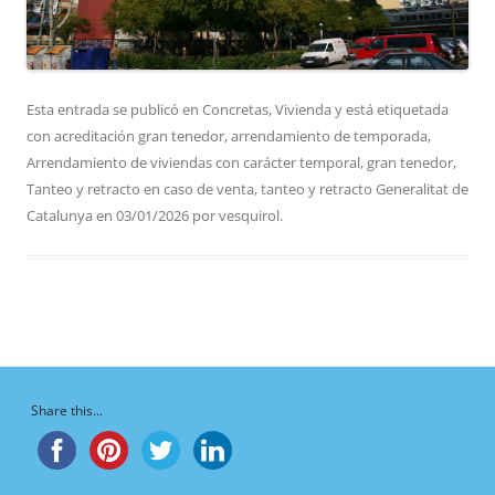
Esta entrada se publicó en
Concretas
,
Vivienda
y está etiquetada
con
acreditación gran tenedor
,
arrendamiento de temporada
,
Arrendamiento de viviendas con carácter temporal
,
gran tenedor
,
Tanteo y retracto en caso de venta
,
tanteo y retracto Generalitat de
Catalunya
en
03/01/2026
por
vesquirol
.
Share this...