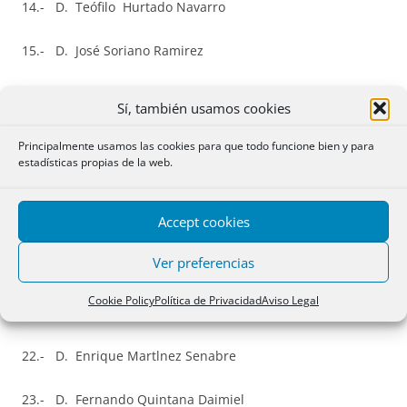
14.- D. Teófilo Hurtado Navarro
15.- D. José Soriano Ramirez
16.- Dª Mónica
Encarnaçâo
Comadira
Sí, también usamos cookies
17.- Dª Blanca María Gimeno Quintana
Principalmente usamos las cookies para que todo funcione bien y para
estadísticas propias de la web.
18.- D. Rafael Palencia Moreno
Accept cookies
19.- Dª María Dolores de Paz Sánchez
Ver preferencias
20.- Dª María Sonsoles Montero García-Siso
Cookie Policy
Política de Privacidad
Aviso Legal
21.- Dª María Teresa López Ruiz
22.- D. Enrique Martlnez Senabre
23.- D. Fernando Quintana Daimiel