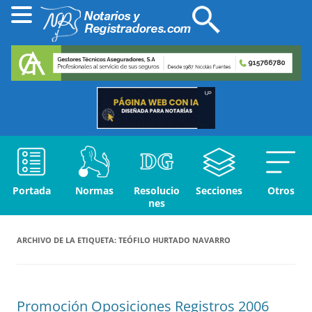
Portada
Normas
Resolucio
Secciones
Otros
nes
ARCHIVO DE LA ETIQUETA:
TEÓFILO HURTADO NAVARRO
Promoción Oposiciones Registros 2006