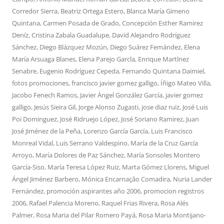
Corredor Sierra
,
Beatriz Ortega Estero
,
Blanca María Gimeno
Quintana
,
Carmen Posada de Grado
,
Concepción Esther Ramirez
Deníz
,
Cristina Zabala Guadalupe
,
David Alejandro Rodríguez
Sánchez
,
Diego Blázquez Mozún
,
Diego Suárez Femández
,
Elena
María Arsuaga Blanes
,
Elena Parejo Garcla
,
Enrique Martlnez
Senabre
,
Eugenio Rodríguez Cepeda
,
Fernando Quintana Daimiel
,
fotos promociones
,
francisco javier gomez galligo
,
Íñigo Mateo Villa
,
Jacobo Fenech Ramos
,
Javier Ángel González García
,
javier gomez
galligo
,
Jesús Sieira Gil
,
Jorge Alonso Zugasti
,
jose diaz ruiz
,
José Luis
Poi Dominguez
,
José Ridruejo López
,
José Soriano Ramirez
,
Juan
José Jiménez de la Peña
,
Lorenzo García García
,
Luis Francisco
Monreal Vidal
,
Luis Serrano Valdespino
,
María de la Cruz García
Arroyo
,
María Dolores de Paz Sánchez
,
María Sonsoles Montero
García-Siso
,
María Teresa López Ruiz
,
Marta Gómez Llorens
,
Miguel
Ángel Jiménez Barbero
,
Mónica Encarnaçâo Comadira
,
Nuria Lander
Fernández
,
promoción aspirantes año 2006
,
promocion registros
2006
,
Rafael Palencia Moreno
,
Raquel Frias Rivera
,
Rosa Alés
Palmer
,
Rosa Maria del Pilar Romero Payá
,
Rosa Maria Montijano-