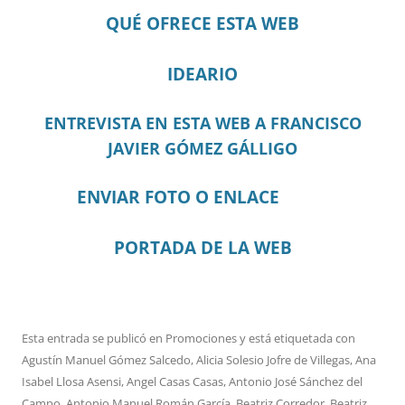
QUÉ OFRECE ESTA WEB
IDEARIO
ENTREVISTA EN ESTA WEB A FRANCISCO
JAVIER GÓMEZ GÁLLIGO
ENVIAR FOTO O ENLACE
PORTADA DE LA WEB
Esta entrada se publicó en
Promociones
y está etiquetada con
Agustín Manuel Gómez Salcedo
,
Alicia Solesio Jofre de Villegas
,
Ana
Isabel Llosa Asensi
,
Angel Casas Casas
,
Antonio José Sánchez del
Campo
,
Antonio Manuel Román García
,
Beatriz Corredor
,
Beatriz