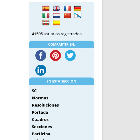
DE INICIO
PREMIO NYR
VORITOS
CONVENCIONES ANUALES
A IRPF
NUEVA ETAPA
AS
POLÍTICA DE PRIVACIDAD
41595 usuarios registrados
IJUELAS
AVISO LEGAL
POTECA
REPORTAR INCIDENCIA
COMPARTIR EN:
PERES
LOGOTIPO
CES
ENTREVISTAS
SONRISA
ENVÍA CORREO
EN ESTA SECCIÓN
CANALES DE VÍDEO
SC
Normas
Resoluciones
Portada
Cuadros
Secciones
Participa