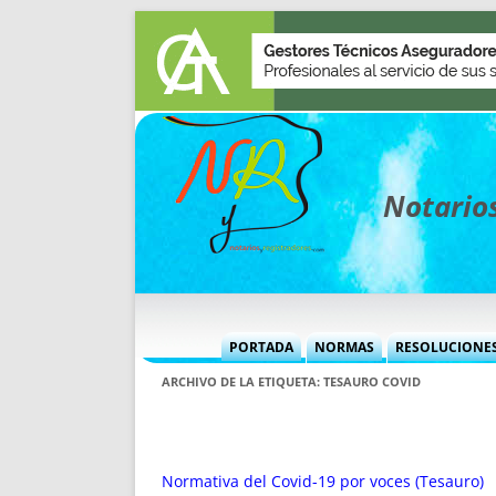
Notarios
PORTADA
NORMAS
RESOLUCIONE
MÁS USADAS (CUADRO)
INFORMES 
ARCHIVO DE LA ETIQUETA:
TESAURO COVID
INFORMES MENSUALES
VOCES P
MÁS DESTACADAS
VOCES M
TITULARES DESDE 2002
TITULARES
Normativa del Covid-19 por voces (Tesauro)