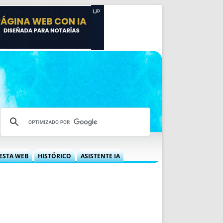
ESTA WEB
HISTÓRICO
ASISTENTE IA
A DGRN
QUÉ OFRECEMOS
 NIF
IDEARIO WEB
 LABORAL
QUIÉNES SOMOS
ÁBILES
HISTORIA