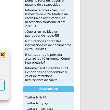
Derecho Foral de Aragón en
materia de discapacidad
Informe territorio. Segundo
trimestre de 2024. Modelo de
escritura de rectificación de
descripción conforme al art.
201.1 LH
¿Qué es en realidad un
guardador de hecho?[i]
Notificaciones notariales
internacionales de documentos
extrajudiciales
El contador de la portada
alcanzó los 10 millones. ¿Cómo
interpretarlo?
Informe fiscal diciembre 2023.
Extinciones de condominio y
valor de referencia.
Reducciones de capital
SÍGUENOS EN:
Twitter NNyRR
Twitter Notyreg
Twitter C. Ballugera