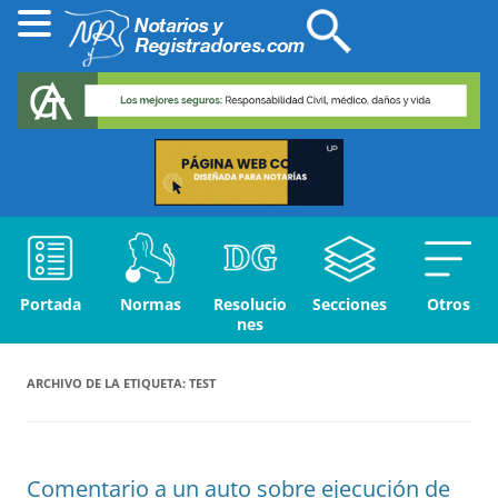
Portada
Normas
Resolucio
Secciones
Otros
nes
ARCHIVO DE LA ETIQUETA:
TEST
Comentario a un auto sobre ejecución de