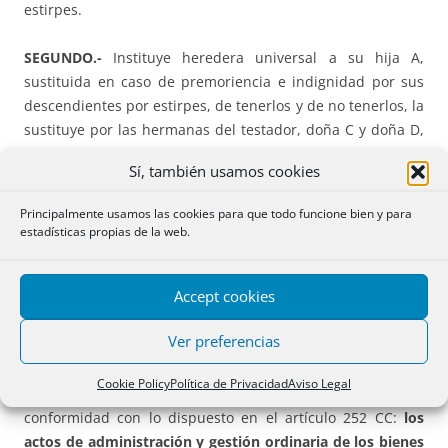
estirpes.
SEGUNDO.-
Instituye heredera universal a su hija A,
sustituida en caso de premoriencia e indignidad por sus
descendientes por estirpes, de tenerlos y de no tenerlos, la
sustituye por las hermanas del testador, doña C y doña D,
por iguales partes a quienes sustituye para los supuestos
Sí, también usamos cookies
de premoriencia e indignidad, por sus respectivos
descendientes, por estirpes.
Principalmente usamos las cookies para que todo funcione bien y para
estadísticas propias de la web.
TERCERO.-
Manifiesta el testador que su hija necesita de
apoyo para el ejercicio de su capacidad en determinados
Accept cookies
asuntos complejos, que actualmente no hay establecidas
medidas judiciales de apoyo y dispone que el patrimonio
Ver preferencias
que le atribuye en este testamento por herencia así como
sus accesiones, frutos y rentas esté sujeto a las siguientes
Cookie Policy
Política de Privacidad
Aviso Legal
reglas de administración y disposición que ordena de
conformidad con lo dispuesto en el artículo 252 CC:
los
actos de administración y gestión ordinaria de los bienes