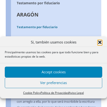
Testamento por fiduciario
ARAGÓN
Testamento por fiduciario
Testamento por fiduciario
Sí, también usamos cookies
Convenida en capitulaciones matrimoniales anteriores
Principalmente usamos las cookies para que todo funcione bien y para
a la vigencia del Apéndice aragonés la atribución a dos
estadísticas propias de la web.
parientes, junto con el supérstite, de la facultad de
instituir heredero por testamento, dada la insuficiente
Accept cookies
regulación de esta materia en el Apéndice, el problema
de derecho intertemporal ha de regularse por las
Ver preferencias
normas transitorias del Código Civil, en el sentido de la
efectividad de los poderes para testar otorgados bajo el
Cookie Policy
Política de Privacidad
Aviso Legal
régimen de la legislación anterior y que sean válidos
con arreglo a ella, por lo que será inscribible la escritura