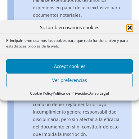
hallarse extendidos los testimonios
expedidos en papel de uso exclusivo para
documentos notariales.
El defecto no puede mantenerse por
Sí, también usamos cookies
cuanto que, a pesar de lo que hace constar
la Registradora en la nota, los testimonios
Principalmente usamos las cookies para que todo funcione bien y para
aportados en orden a acreditar las
estadísticas propias de la web.
representaciones alegadas, según lo que
resulta del expediente, sí se encuentran
Accept cookies
expedidos en papel de uso exclusivo
notarial, correlativamente numerados en
Ver preferencias
orden a su identificación. Además el
requisito impuesto en el artículo 262 del
Cookie Policy
Política de Privacidad
Aviso Legal
Reglamento Notarial debe ser valorado
como un deber reglamentario cuyo
incumplimiento genera responsabilidad
disciplinaria, pero sin afectar a la eficacia
del documento en sí ni constituir defecto
que impida la inscripción.