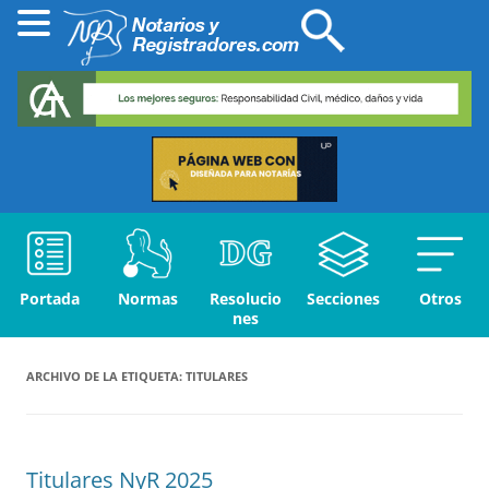
Portada
Normas
Resolucio
Secciones
Otros
nes
ARCHIVO DE LA ETIQUETA:
TITULARES
Titulares NyR 2025