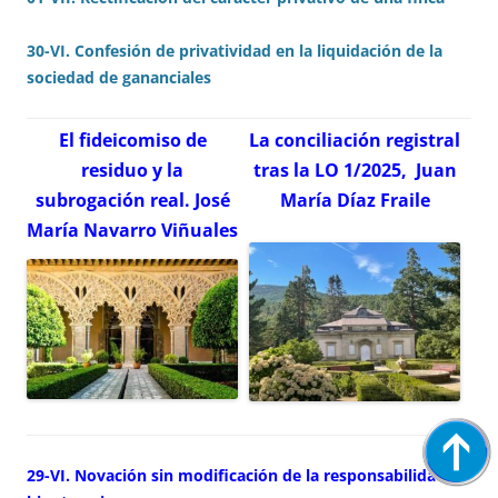
30-VI. Confesión de privatividad en la liquidación de la
sociedad de gananciales
El fideicomiso de
La conciliación registral
residuo y la
tras la LO 1/2025, Juan
subrogación real. José
María Díaz Fraile
María Navarro Viñuales
29-VI. Novación sin modificación de la responsabilidad