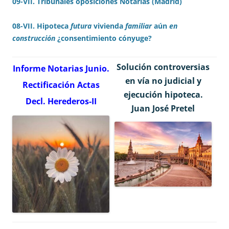
09-VII. Tribunales oposiciones Notarías (Madrid)
08-VII. Hipoteca
futura
vivienda
familiar
aún
en
construcción
¿consentimiento cónyuge?
Solución controversias
Informe Notarias Junio.
en vía no judicial y
Rectificación Actas
ejecución hipoteca.
Decl. Herederos-II
Juan José Pretel