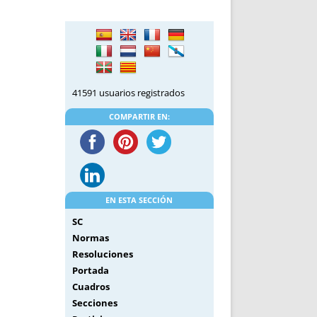
DE INICIO
PREMIO NYR
VORITOS
CONVENCIONES ANUALES
A IRPF
NUEVA ETAPA
AS
POLÍTICA DE PRIVACIDAD
IJUELAS
AVISO LEGAL
41591 usuarios registrados
POTECA
REPORTAR INCIDENCIA
PERES
LOGOTIPO
COMPARTIR EN:
CES
ENTREVISTAS
SONRISA
ENVÍA CORREO
CANALES DE VÍDEO
EN ESTA SECCIÓN
SC
Normas
Resoluciones
Portada
Cuadros
Secciones