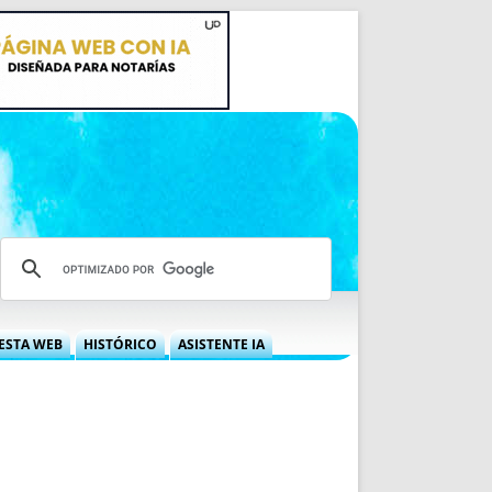
ESTA WEB
HISTÓRICO
ASISTENTE IA
A DGRN
QUÉ OFRECEMOS
 NIF
IDEARIO WEB
 LABORAL
QUIÉNES SOMOS
ÁBILES
HISTORIA