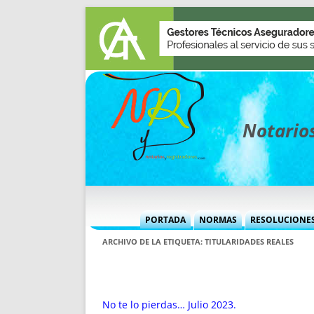
Notarios
PORTADA
NORMAS
RESOLUCIONE
MÁS USADAS (CUADRO)
INFORMES 
ARCHIVO DE LA ETIQUETA:
TITULARIDADES REALES
INFORMES MENSUALES
VOCES P
MÁS DESTACADAS
VOCES M
TITULARES DESDE 2002
TITULARES
No te lo pierdas… Julio 2023.