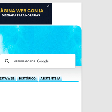
ESTA WEB
HISTÓRICO
ASISTENTE IA
A DGRN
QUÉ OFRECEMOS
 NIF
IDEARIO WEB
 LABORAL
QUIÉNES SOMOS
ÁBILES
HISTORIA