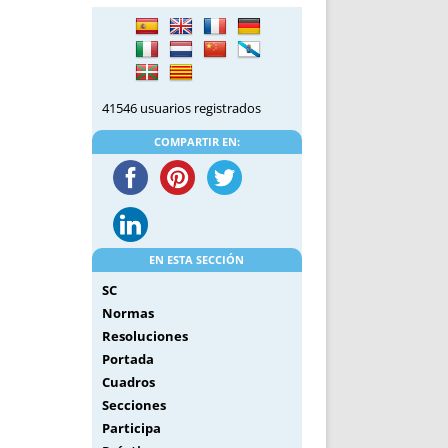
DE INICIO
PREMIO NYR
VORITOS
CONVENCIONES ANUALES
A IRPF
NUEVA ETAPA
AS
POLÍTICA DE PRIVACIDAD
41546 usuarios registrados
IJUELAS
AVISO LEGAL
POTECA
REPORTAR INCIDENCIA
COMPARTIR EN:
PERES
LOGOTIPO
CES
ENTREVISTAS
SONRISA
ENVÍA CORREO
EN ESTA SECCIÓN
CANALES DE VÍDEO
SC
Normas
Resoluciones
Portada
Cuadros
Secciones
Participa