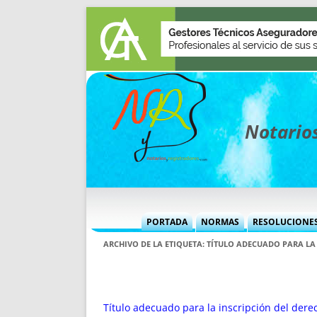
Notarios
PORTADA
NORMAS
RESOLUCIONE
MÁS USADAS (CUADRO)
INFORMES 
ARCHIVO DE LA ETIQUETA:
TÍTULO ADECUADO PARA LA 
INFORMES MENSUALES
VOCES P
MÁS DESTACADAS
VOCES M
TITULARES DESDE 2002
TITULARES
Título adecuado para la inscripción del dere