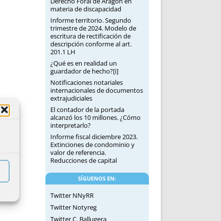
Derecho Foral de Aragón en
materia de discapacidad
Informe territorio. Segundo
trimestre de 2024. Modelo de
escritura de rectificación de
descripción conforme al art.
201.1 LH
¿Qué es en realidad un
guardador de hecho?[i]
Notificaciones notariales
internacionales de documentos
extrajudiciales
El contador de la portada
alcanzó los 10 millones. ¿Cómo
interpretarlo?
Informe fiscal diciembre 2023.
Extinciones de condominio y
valor de referencia.
Reducciones de capital
SÍGUENOS EN:
Twitter NNyRR
Twitter Notyreg
Twitter C. Ballugera