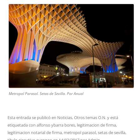
Metropol Parasol. Setas de Sevilla. Por Anual
Esta entrada se publicó en
Noticias
,
Otros temas O.N.
y está
etiquetada con
alfonso ybarra bores
,
legitimacion de firma
,
legitimacion notarial de firma
,
metropol parasol
,
setas de sevilla
,
título ejecutivo europeo
en
14/03/2017
por
Admin
.