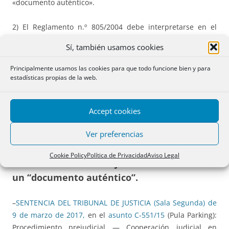
«documento auténtico».
2) El Reglamento n.º 805/2004 debe interpretarse en el
sentido de que
no cabe certificar como título ejecutivo
Sí, también usamos cookies
europeo un mandamiento de ejecución adoptado por un
notario, en Croacia, en virtud de un «documento
Principalmente usamos las cookies para que todo funcione bien y para
auténtico
», que no ha sido objeto de oposición, puesto que
estadísticas propias de la web.
tal mandamiento de ejecución no se refiere a un crédito no
impugnado con arreglo al artículo 3, apartado 1, de dicho
Accept cookies
Reglamento.»
Ver preferencias
Cookie Policy
Política de Privacidad
Aviso Legal
3- M
andamiento de ejecución en virtud de
un “documento auténtico
”.
–
SENTENCIA DEL TRIBUNAL DE JUSTICIA (Sala Segunda) de
9 de marzo de 2017,
en el
asunto C‑551/15
(Pula Parking):
Procedimiento prejudicial — Cooperación judicial en