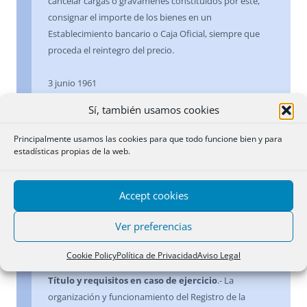
cancelar cargas o gravámenes constituidos por éste,
consignar el importe de los bienes en un
Establecimiento bancario o Caja Oficial, siempre que
proceda el reintegro del precio.
3 junio 1961
Sí, también usamos cookies
Título y requisitos en caso de ejercicio
.- No se
deduce en modo alguno de los artículos 1.504 del
Principalmente usamos las cookies para que todo funcione bien y para
Código Civil y 59 y 175.6º, del Reglamento Hipotecario,
estadísticas propias de la web.
que sea únicamente la primera copia que motivó la
inscripción a favor del comprador la que tenga
Accept cookies
forzosamente que ser presentada para poder obtener
su reinscripción el vendedor.
Ver preferencias
17 septiembre 1985
Cookie Policy
Política de Privacidad
Aviso Legal
Título y requisitos en caso de ejercicio
.- La
organización y funcionamiento del Registro de la